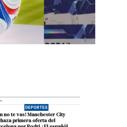
AD
DEPORTES
n no te vas! Manchester City
haza primera oferta del
celona por Rodri ¿El españól