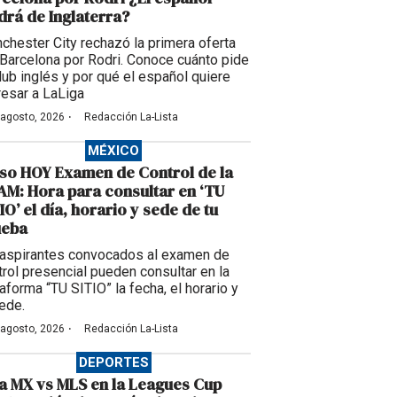
drá de Inglaterra?
chester City rechazó la primera oferta
 Barcelona por Rodri. Conoce cuánto pide
club inglés y por qué el español quiere
resar a LaLiga
·
 agosto, 2026
Redacción La-Lista
MÉXICO
so HOY Examen de Control de la
M: Hora para consultar en ‘TU
IO’ el día, horario y sede de tu
ueba
 aspirantes convocados al examen de
trol presencial pueden consultar en la
aforma “TU SITIO” la fecha, el horario y
sede.
·
 agosto, 2026
Redacción La-Lista
DEPORTES
a MX vs MLS en la Leagues Cup