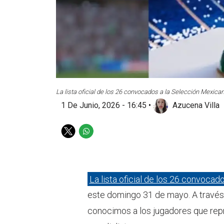
La lista oficial de los 26 convocados a la Selección Mexica
1 De Junio, 2026 - 16:45
•
Azucena Villa
T
W
w
h
i
a
t
t
t
s
La lista oficial de los 26 convoca
e
a
este domingo 31 de mayo. A travé
r
p
p
conocimos a los jugadores que repr