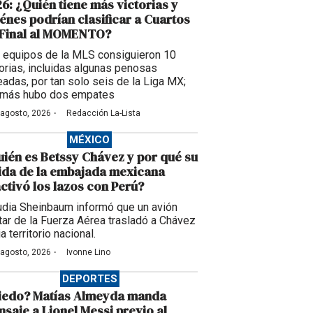
6: ¿Quién tiene más victorias y
énes podrían clasificar a Cuartos
 Final al MOMENTO?
 equipos de la MLS consiguieron 10
torias, incluidas algunas penosas
eadas, por tan solo seis de la Liga MX;
más hubo dos empates
·
 agosto, 2026
Redacción La-Lista
MÉXICO
ién es Betssy Chávez y por qué su
ida de la embajada mexicana
ctivó los lazos con Perú?
udia Sheinbaum informó que un avión
itar de la Fuerza Aérea trasladó a Chávez
a territorio nacional.
·
 agosto, 2026
Ivonne Lino
DEPORTES
iedo? Matías Almeyda manda
saje a Lionel Messi previo al