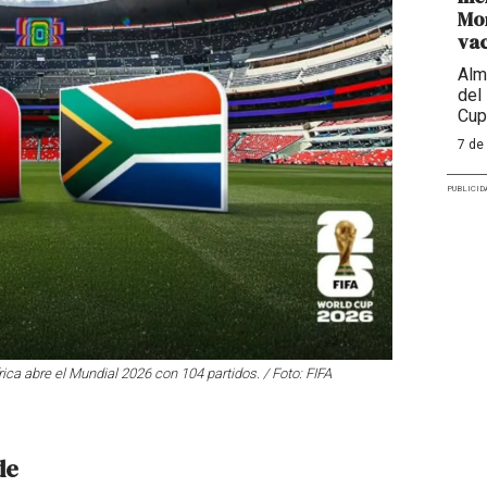
Mon
va
Alm
del
Cup
7 de
PUBLICID
rica abre el Mundial 2026 con 104 partidos. / Foto: FIFA
de