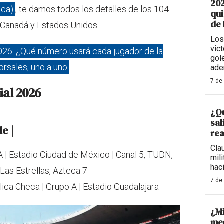
202
eca)
, te damos todos los detalles de los 104
qui
de
 Canadá y Estados Unidos.
Los
vic
026: ¿Qué número usará cada jugador de la
gol
rsales, uno a uno
ade
7 de
ial 2026
¿Qu
sal
e |
rea
Cla
A | Estadio Ciudad de México | Canal 5, TUDN,
mil
haci
as Estrellas, Azteca 7
7 de
ica Checa | Grupo A | Estadio Guadalajara
¿M
men