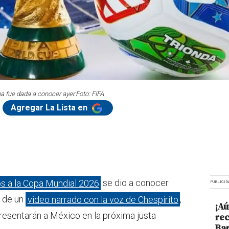
na fue dada a conocer ayer.
Foto: FIFA
Agregar La Lista en
dos a la Copa Mundial 2026
se dio a conocer
PUBLICID
s de un
video narrado con la voz de Chespirito
,
¡Aú
esentarán a México en la próxima justa
rec
Bar