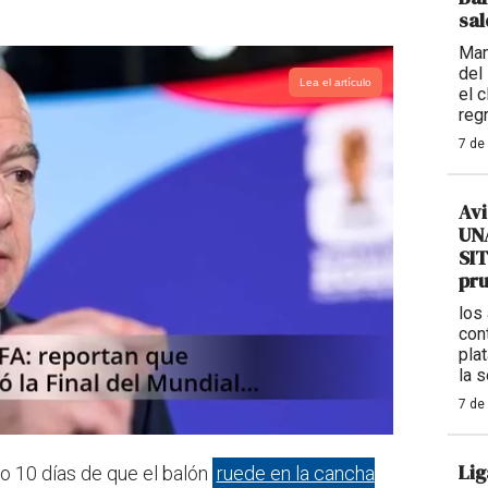
sal
Man
del
Lea el artículo
el 
reg
7 de
Avi
UNA
SIT
pr
los
con
plat
la 
7 de
Lig
lo 10 días de que el balón
ruede en la cancha