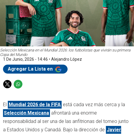
Selección Mexicana en el Mundial 2026: los futbolistas que vivirán su primera
Copa del Mundo
1 De Junio, 2026 - 14:46
•
Alejandro López
Agregar La Lista en
T
W
w
h
i
a
El
Mundial 2026 de la FIFA
está cada vez más cerca y la
t
t
t
s
Selección Mexicana
afrontará una enorme
e
a
responsabilidad al ser una de las anfitrionas del torneo junto
r
p
a Estados Unidos y Canadá. Bajo la dirección de
Javier
p