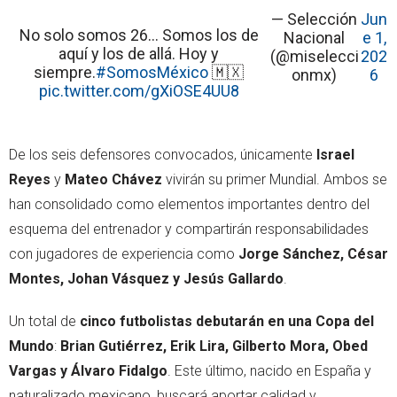
— Selección
Jun
No solo somos 26… Somos los de
Nacional
e 1,
aquí y los de allá. Hoy y
(@miselecci
202
siempre.
#SomosMéxico
🇲🇽
onmx)
6
pic.twitter.com/gXiOSE4UU8
De los seis defensores convocados, únicamente
Israel
Reyes
y
Mateo Chávez
vivirán su primer Mundial. Ambos se
han consolidado como elementos importantes dentro del
esquema del entrenador y compartirán responsabilidades
con jugadores de experiencia como
Jorge Sánchez, César
Montes, Johan Vásquez y Jesús Gallardo
.
Un total de
cinco futbolistas debutarán en una Copa del
Mundo
:
Brian Gutiérrez, Erik Lira, Gilberto Mora, Obed
Vargas y Álvaro Fidalgo
. Este último, nacido en España y
naturalizado mexicano, buscará aportar calidad y