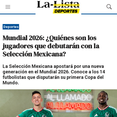
M
M
e
o
n
s
ú
t
Deportes
r
Mundial 2026: ¿Quiénes son los
a
r
jugadores que debutarán con la
B
Selección Mexicana?
ú
s
q
La Selección Mexicana apostará por una nueva
u
generación en el Mundial 2026. Conoce a los 14
e
futbolistas que disputarán su primera Copa del
d
Mundo.
a