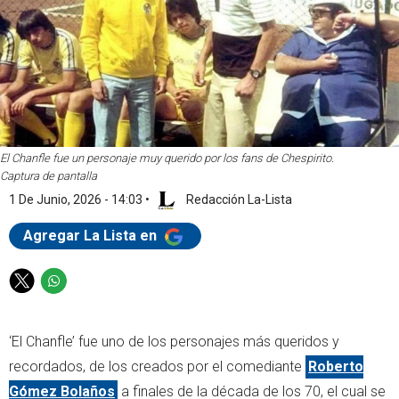
El Chanfle fue un personaje muy querido por los fans de Chespirito.
Captura de pantalla
1 De Junio, 2026 - 14:03
•
Redacción La-Lista
Agregar La Lista en
T
W
w
h
i
a
‘El Chanfle’ fue uno de los personajes más queridos y
t
t
t
s
recordados, de los creados por el comediante
Roberto
e
a
Gómez Bolaños
a finales de la década de los 70, el cual se