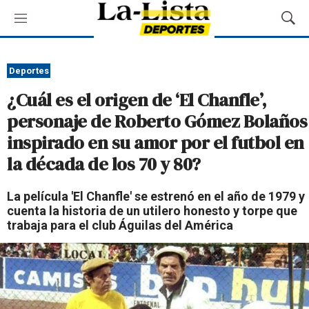
M
M
e
o
n
s
ú
t
Deportes
r
¿Cuál es el origen de ‘El Chanfle’,
a
r
personaje de Roberto Gómez Bolaños
B
inspirado en su amor por el futbol en
ú
s
la década de los 70 y 80?
q
u
La película 'El Chanfle' se estrenó en el año de 1979 y
e
cuenta la historia de un utilero honesto y torpe que
d
trabaja para el club Águilas del América
a