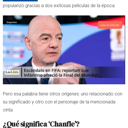
r
p
popularizó gracias a dos exitosas películas de la época.
p
Lea el artículo
Pero esa palabra tiene otros orígenes: uno relacionado con
su significado y otro con el personaje de la mencionada
cinta.
¿Qué significa ‘Chanfle’?