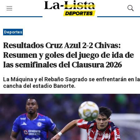
M
M
e
o
n
s
ú
t
Deportes
r
Resultados Cruz Azul 2-2 Chivas:
a
r
Resumen y goles del juego de ida de
B
las semifinales del Clausura 2026
ú
s
q
La Máquina y el Rebaño Sagrado se enfrentarán en la
u
cancha del estadio Banorte.
e
d
a