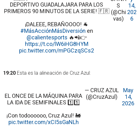
DEPORTIVO GUADALAJARA PARA LOS
S
14,
PRIMEROS 90 MINUTOS DE LA SERIE! 🇫🇷
(@Chi
202
vas)
6
¡DALEEE, REBAÑOOOO! 🐐
#MásAcciónMásDiversión
en
@calientesports
🔥📲👉
https://t.co/lW6iHG8HYM
pic.twitter.com/mPGCzqSCs2
19:20
Esta es la alineación de Cruz Azul:
— CRUZ AZUL
May
EL ONCE DE LA MÁQUINA PARA
(@CruzAzul)
14,
LA IDA DE SEMIFINALES 1️⃣1️⃣
2026
¡Con todoooooo, Cruz Azul! 🚂
pic.twitter.com/xCI5sGaNLh