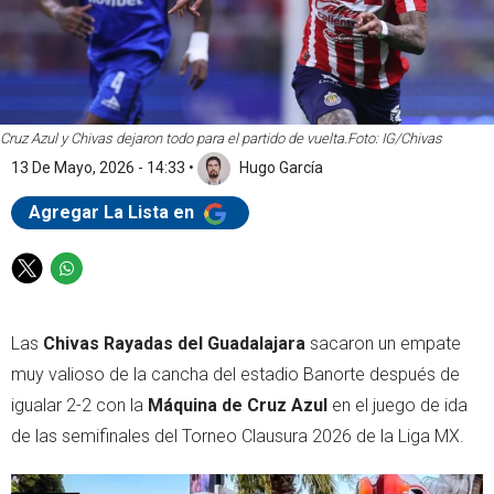
Cruz Azul y Chivas dejaron todo para el partido de vuelta.
Foto: IG/Chivas
13 De Mayo, 2026 - 14:33
•
Hugo García
Agregar La Lista en
T
W
w
h
i
a
Las
Chivas Rayadas del Guadalajara
sacaron un empate
t
t
t
s
muy valioso de la cancha del estadio Banorte después de
e
a
igualar 2-2 con la
Máquina de Cruz Azul
en el juego de ida
r
p
de las semifinales del Torneo Clausura 2026 de la Liga MX.
p