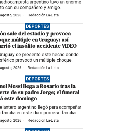
mediocampista argentino tuvo un enorme
to con su compañero y amigo.
·
 agosto, 2026
Redacción La-Lista
DEPORTES
ón sale del estadio y provoca
que múltiple en Uruguay: así
rrió el insólito accidente VIDEO
Uruguay se presentó este hecho donde
esférico provocó un múltiple choque.
·
 agosto, 2026
Redacción La-Lista
DEPORTES
nel Messi llega a Rosario tras la
rte de su padre Jorge; el funeral
á este domingo
delantero argentino llegó para acompañar
u familia en este duro proceso familiar.
·
 agosto, 2026
Redacción La-Lista