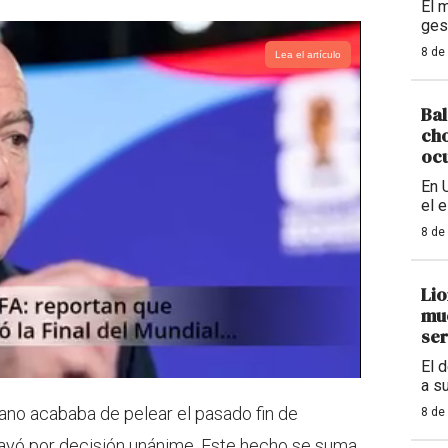
El 
ges
8 de
Lea el artículo
Bal
cho
ocu
En 
el 
8 de
Lio
mue
ser
El 
a s
no acababa de pelear el pasado fin de
8 de
cayó por decisión unánime. Este hecho se suma