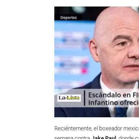
Reciéntemente, el boxeador mexica
semana contra
Jake Paul
, donde 