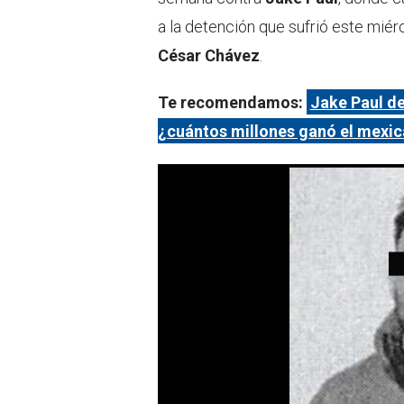
a la detención que sufrió este miérc
César Chávez
.
Te recomendamos:
Jake Paul de
¿cuántos millones ganó el mexica