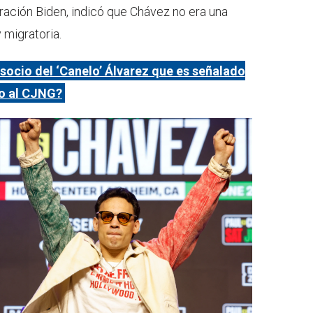
ración Biden, indicó que Chávez no era una
y migratoria.
 socio del ‘Canelo’ Álvarez que es señalado
do al CJNG?