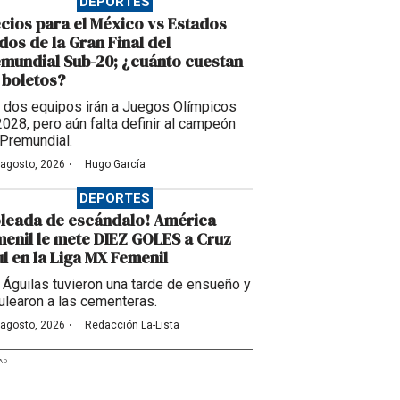
DEPORTES
cios para el México vs Estados
dos de la Gran Final del
mundial Sub-20; ¿cuánto cuestan
 boletos?
 dos equipos irán a Juegos Olímpicos
2028, pero aún falta definir al campeón
 Premundial.
·
 agosto, 2026
Hugo García
DEPORTES
leada de escándalo! América
enil le mete DIEZ GOLES a Cruz
l en la Liga MX Femenil
 Águilas tuvieron una tarde de ensueño y
ulearon a las cementeras.
·
 agosto, 2026
Redacción La-Lista
AD