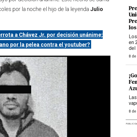
Pre
oles por la noche el hijo de la leyenda
Julio
Uni
Pre
los
rrota a Chávez Jr. por decisión unánime;
Los
en 
no por la pelea contra el youtuber?
del
8 de
¡Go
Fem
Azu
Las
vap
8 de
PUBLICID