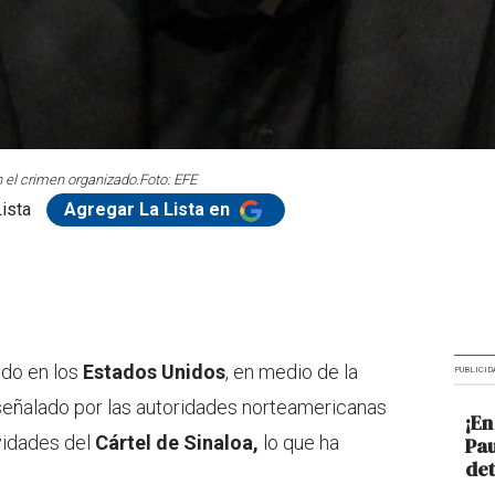
n el crimen organizado.
Foto: EFE
ista
Agregar La Lista en
ido en los
Estados Unidos
, en medio de la
PUBLICID
señalado por las autoridades norteamericanas
¡En
ividades del
Cártel de Sinaloa,
lo que ha
Pau
det