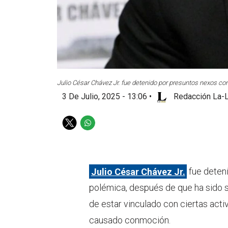
Julio César Chávez Jr. fue detenido por presuntos nexos co
3 De Julio, 2025 - 13:06
•
Redacción La-L
T
W
w
h
i
a
t
t
t
s
Julio César Chávez Jr.
fue deten
e
a
polémica, después de que ha sido 
r
p
p
de estar vinculado con ciertas act
causado conmoción.