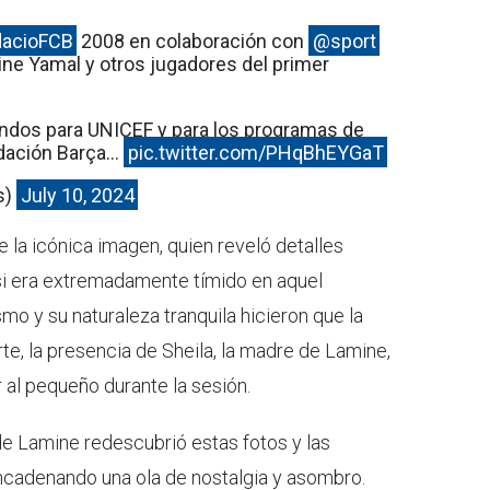
acioFCB
2008 en colaboración con
@sport
ne Yamal y otros jugadores del primer
ondos para UNICEF y para los programas de
undación Barça…
pic.twitter.com/PHqBhEYGaT
s)
July 10, 2024
e la icónica imagen, quien reveló detalles
i era extremadamente tímido en aquel
mo y su naturaleza tranquila hicieron que la
rte, la presencia de Sheila, la madre de Lamine,
r al pequeño durante la sesión.
de Lamine redescubrió estas fotos y las
ncadenando una ola de nostalgia y asombro.