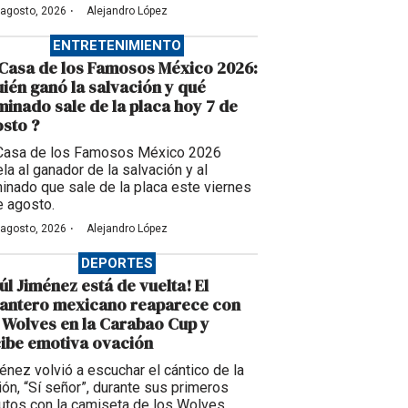
·
 agosto, 2026
Alejandro López
ENTRETENIMIENTO
Casa de los Famosos México 2026:
ién ganó la salvación y qué
inado sale de la placa hoy 7 de
sto ?
Casa de los Famosos México 2026
la al ganador de la salvación y al
inado que sale de la placa este viernes
e agosto.
·
 agosto, 2026
Alejandro López
DEPORTES
úl Jiménez está de vuelta! El
lantero mexicano reaparece con
 Wolves en la Carabao Cup y
ibe emotiva ovación
énez volvió a escuchar el cántico de la
ción, “Sí señor”, durante sus primeros
utos con la camiseta de los Wolves