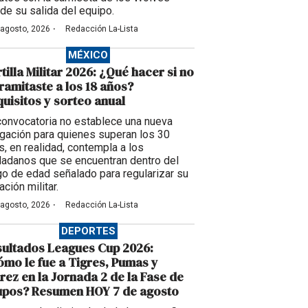
de su salida del equipo.
·
 agosto, 2026
Redacción La-Lista
MÉXICO
tilla Militar 2026: ¿Qué hacer si no
tramitaste a los 18 años?
uisitos y sorteo anual
convocatoria no establece una nueva
igación para quienes superan los 30
s, en realidad, contempla a los
dadanos que se encuentran dentro del
go de edad señalado para regularizar su
ación militar.
·
 agosto, 2026
Redacción La-Lista
DEPORTES
ultados Leagues Cup 2026:
mo le fue a Tigres, Pumas y
rez en la Jornada 2 de la Fase de
upos? Resumen HOY 7 de agosto