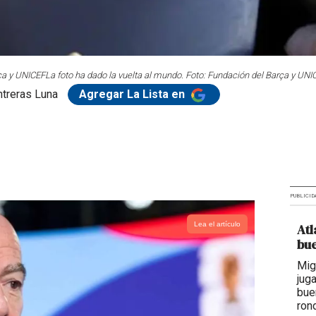
rça y UNICEF
La foto ha dado la vuelta al mundo. Foto: Fundación del Barça y UNI
treras Luna
Agregar La Lista en
PUBLICID
Lea el artículo
Atl
bue
Mig
jug
bue
ron