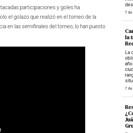
des
stacadas participaciones y goles ha
7 de
lo el golazo que realizó en el torneo de la
a en las semifinales del torneo, lo han puesto
Car
la 
Req
La 
obl
año
ciu
ran
situ
7 de
Res
¿Có
Juá
Gr