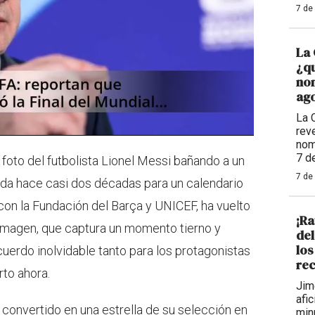
7 de
La 
¿qu
nom
ago
La 
reve
nom
7 d
a foto del futbolista Lionel Messi bañando a un
7 de
ada hace casi dos décadas para un calendario
con la Fundación del Barça y UNICEF, ha vuelto
¡Ra
ta imagen, que captura un momento tierno y
de
los
cuerdo inolvidable tanto para los protagonistas
rec
to ahora.
Jim
afi
a convertido en una estrella de su selección en
min