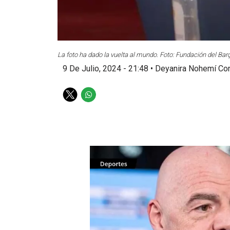
La foto ha dado la vuelta al mundo. Foto: Fundación del Ba
9 De Julio, 2024 - 21:48
•
Deyanira Nohemí Con
T
W
w
h
i
a
t
t
t
s
e
a
r
p
p