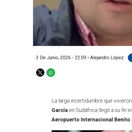
3 De Junio, 2026 - 22:09
•
Alejandro López
T
W
w
h
i
a
t
t
t
s
La larga incertidumbre que viviero
e
a
García
en Sudáfrica llegó a su fin 
r
p
p
Aeropuerto Internacional Benito