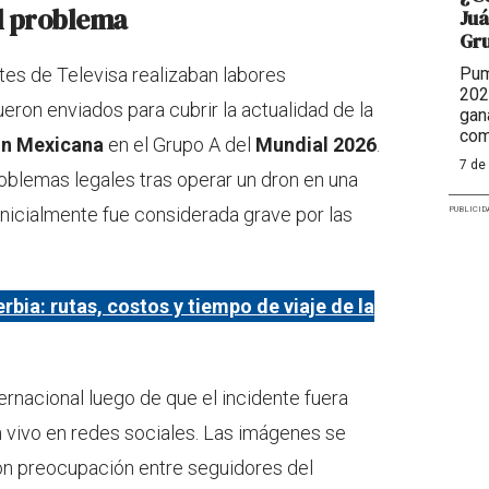
el problema
Juá
Gr
es de Televisa realizaban labores
Pum
202
ueron enviados para cubrir la actualidad de la
gan
com
ón Mexicana
en el Grupo A del
Mundial 2026
.
7 de
roblemas legales tras operar un dron en una
 inicialmente fue considerada grave por las
PUBLICID
rbia: rutas, costos y tiempo de viaje de la
ternacional luego de que el incidente fuera
 vivo en redes sociales. Las imágenes se
on preocupación entre seguidores del