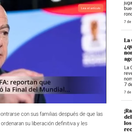
jug
bue
Lea el artículo
ron
7 de
La 
¿qu
nom
ago
La 
reve
nom
7 d
7 de
¡Ra
ntrarse con sus familias después de que las
de
los
ordenaran su liberación definitiva y les
rec