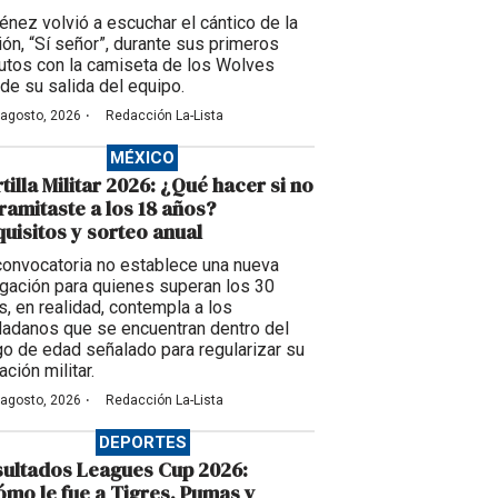
énez volvió a escuchar el cántico de la
ción, “Sí señor”, durante sus primeros
utos con la camiseta de los Wolves
de su salida del equipo.
·
 agosto, 2026
Redacción La-Lista
MÉXICO
tilla Militar 2026: ¿Qué hacer si no
tramitaste a los 18 años?
uisitos y sorteo anual
convocatoria no establece una nueva
igación para quienes superan los 30
s, en realidad, contempla a los
dadanos que se encuentran dentro del
go de edad señalado para regularizar su
ación militar.
·
 agosto, 2026
Redacción La-Lista
DEPORTES
ultados Leagues Cup 2026:
mo le fue a Tigres, Pumas y