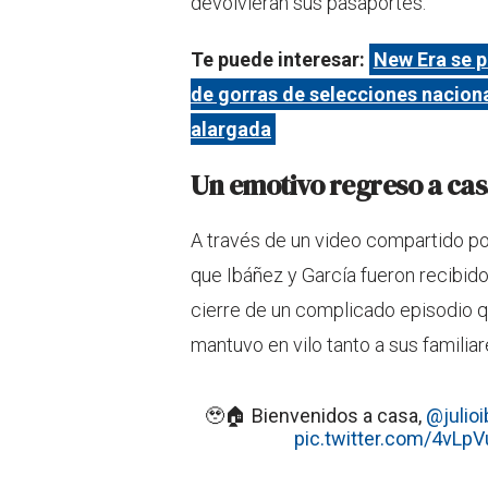
devolvieran sus pasaportes.
Te puede interesar:
New Era se p
de gorras de selecciones naciona
alargada
Un emotivo regreso a ca
A través de un video compartido p
que Ibáñez y García fueron recibido
cierre de un complicado episodio 
mantuvo en vilo tanto a sus famili
🥹🏠 Bienvenidos a casa,
@julioi
pic.twitter.com/4vLp