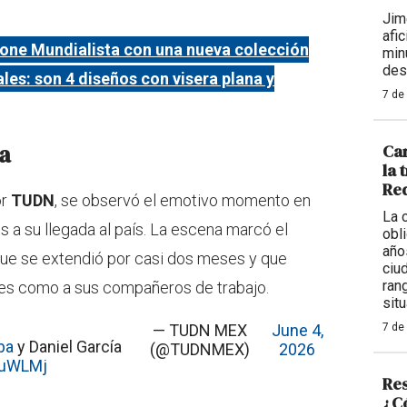
Jim
afi
one Mundialista con una nueva colección
min
des
les: son 4 diseños con visera plana y
7 de
sa
Car
la 
Req
or
TUDN
, se observó el emotivo momento en
La 
s a su llegada al país. La escena marcó el
obl
año
que se extendió por casi dos meses y que
ciu
ran
ares como a sus compañeros de trabajo.
situ
— TUDN MEX
June 4,
7 de
ba
y Daniel García
(@TUDNMEX)
2026
VuWLMj
Res
¿Có