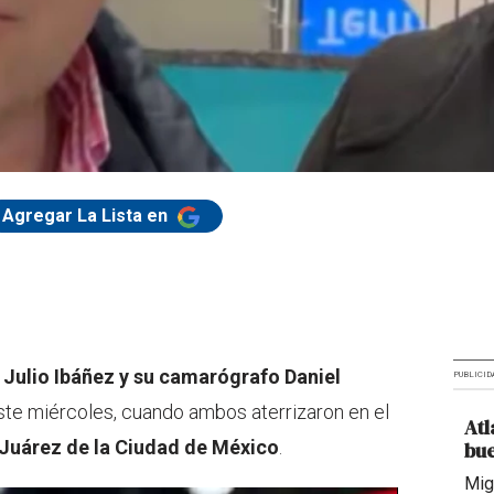
Agregar La Lista en
n
Julio Ibáñez y su camarógrafo Daniel
PUBLICID
este miércoles, cuando ambos aterrizaron en el
Atl
 Juárez de la Ciudad de México
.
bue
Mig