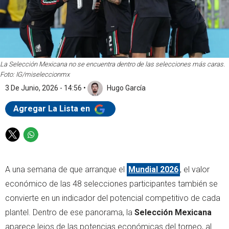
La Selección Mexicana no se encuentra dentro de las selecciones más caras.
Foto: IG/miseleccionmx
3 De Junio, 2026 - 14:56
•
Hugo García
Agregar La Lista en
T
W
w
h
i
a
A una semana de que arranque el
Mundial 2026
, el valor
t
t
t
s
económico de las 48 selecciones participantes también se
e
a
convierte en un indicador del potencial competitivo de cada
r
p
plantel. Dentro de ese panorama, la
Selección Mexicana
p
aparece lejos de las potencias económicas del torneo, al