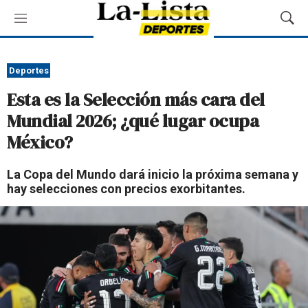
M
M
e
o
n
s
ú
t
Deportes
r
Esta es la Selección más cara del
a
r
Mundial 2026; ¿qué lugar ocupa
B
México?
ú
s
q
La Copa del Mundo dará inicio la próxima semana y
u
hay selecciones con precios exorbitantes.
e
d
a