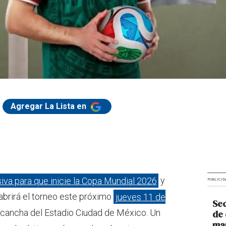
Agregar La Lista en
iva para que inicie la Copa Mundial 2026
y
PUBLICID
abrirá el torneo este próximo
jueves 11 de
Sec
 cancha del Estadio Ciudad de México. Un
de 
man