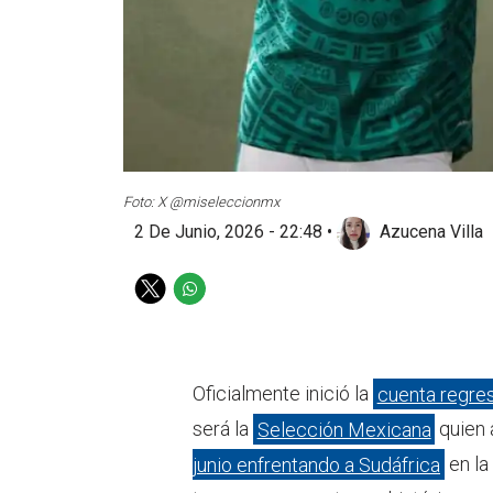
Foto: X @miseleccionmx
2 De Junio, 2026 - 22:48
•
Azucena Villa
T
W
w
h
i
a
t
t
t
s
Oficialmente inició la
cuenta regres
e
a
será la
Selección Mexicana
quien 
r
p
p
junio enfrentando a Sudáfrica
en la