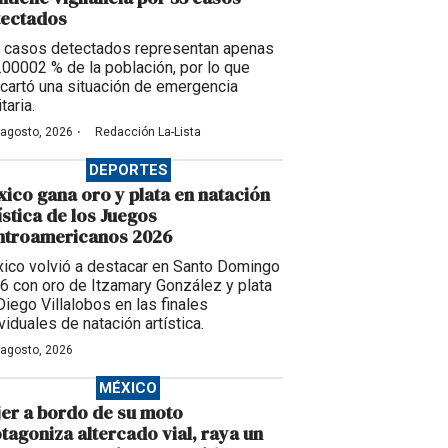
tectados
 casos detectados representan apenas
0.00002 % de la población, por lo que
cartó una situación de emergencia
taria.
·
 agosto, 2026
Redacción La-Lista
DEPORTES
ico gana oro y plata en natación
ística de los Juegos
ntroamericanos 2026
ico volvió a destacar en Santo Domingo
6 con oro de Itzamary González y plata
Diego Villalobos en las finales
viduales de natación artística.
 agosto, 2026
MÉXICO
er a bordo de su moto
tagoniza altercado vial, raya un