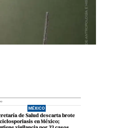
AD
MÉXICO
retaría de Salud descarta brote
ciclosporiasis en México;
tiene vigilancia por 33 casos