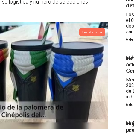
r su logística y número de selecciones
de
Los
el 
des
sani
Lea el artículo
6 de
Méx
art
Ce
Méx
202
de 
indi
6 de
Muj
pro