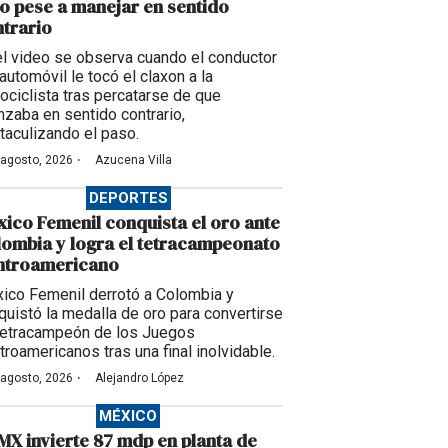
o pese a manejar en sentido
trario
el video se observa cuando el conductor
automóvil le tocó el claxon a la
ociclista tras percatarse de que
nzaba en sentido contrario,
taculizando el paso.
·
 agosto, 2026
Azucena Villa
DEPORTES
ico Femenil conquista el oro ante
ombia y logra el tetracampeonato
ntroamericano
ico Femenil derrotó a Colombia y
quistó la medalla de oro para convertirse
tetracampeón de los Juegos
troamericanos tras una final inolvidable.
·
 agosto, 2026
Alejandro López
MÉXICO
X invierte 87 mdp en planta de