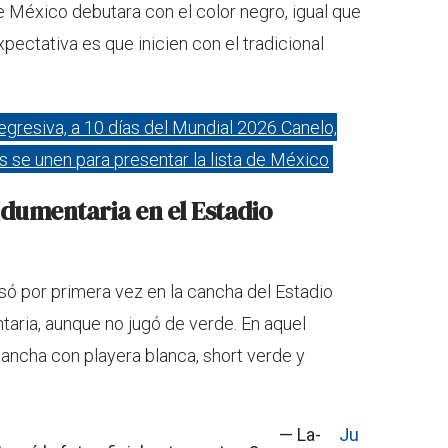
México debutara con el color negro, igual que
pectativa es que inicien con el tradicional
egresiva, a 10 días del Mundial 2026 Canelo,
se unen para presentar la lista de México
ndumentaria en el Estadio
só por primera vez en la cancha del Estadio
aria, aunque no jugó de verde. En aquel
 cancha con playera blanca, short verde y
— La-
Ju