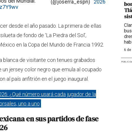
os del Mundial.
(@joserra_espn)
2026
bom
Vz7Y9wv
Tlá
sis
Cla
cer desde el año pasado. La primera de ellas
bus
 silueta de fondo de ‘La Piedra del Sol’,
dre
hab
 México en la Copa del Mundo de Francia 1992.
6 de
ra blanca de visitante con tenues grabados
PUBLICID
 un jersey color negro que emula al ocupado
 al país anfitrión en el juego inaugural.
026: ¿Qué número usará cada jugador de la
rsales, uno a uno
Mexicana en sus partidos de fase
026