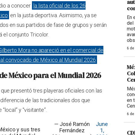
aut
dio a conocer
la lista oficial de los 26
con
xico
en la justa deportiva. Asimismo, ya se
En 
del 
os en sus partidos de fase de grupos y serán
mot
á el conjunto Tricolor.
ava
obs
6 de
ilberto Mora no apareció en el comercial de
 al convocado de México al Mundial 2026
Méx
Col
s de México para el Mundial 2026
Ce
Méx
que presentó tres playeras oficiales con las
con
 diferencia de las tradicionales dos que
en 
Cen
“local” y “visitante”.
6 de
— José Ramón
June
México y sus tres
Fernández
1,
CDM