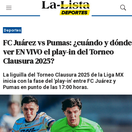
M
M
e
o
n
s
ú
t
Deportes
r
FC Juárez vs Pumas: ¿cuándo y dónde
a
r
ver EN VIVO el play-in del Torneo
B
Clausura 2025?
ú
s
q
La liguilla del Torneo Clausura 2025 de la Liga MX
u
inicia con la fase del 'play-in' entre FC Juárez y
e
Pumas en punto de las 17:00 horas.
d
a