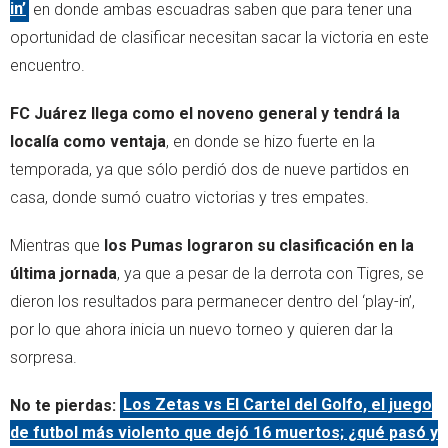
in’
en donde ambas escuadras saben que para tener una
oportunidad de clasificar necesitan sacar la victoria en este
encuentro.
FC Juárez llega como el noveno general y tendrá la
localía como ventaja
, en donde se hizo fuerte en la
temporada, ya que sólo perdió dos de nueve partidos en
casa, donde sumó cuatro victorias y tres empates.
Mientras que
los Pumas lograron su clasificación en la
última jornada
, ya que a pesar de la derrota con Tigres, se
dieron los resultados para permanecer dentro del ‘play-in’,
por lo que ahora inicia un nuevo torneo y quieren dar la
sorpresa.
No te pierdas:
Los Zetas vs El Cartel del Golfo, el juego
de futbol más violento que dejó 16 muertos; ¿qué pasó y