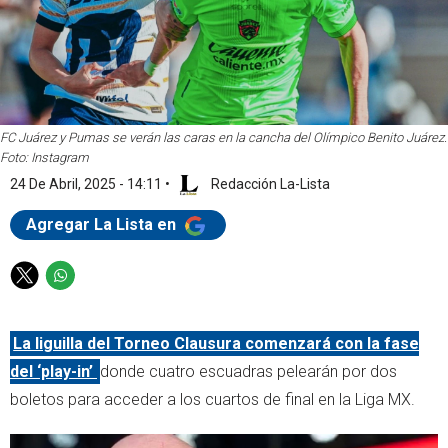
FC Juárez y Pumas se verán las caras en la cancha del Olímpico Benito Juárez.
Foto: Instagram
24 De Abril, 2025 - 14:11
•
Redacción La-Lista
Agregar La Lista en
T
W
w
h
i
a
La liguilla del Torneo Clausura comenzará con la fase
t
t
t
s
del ‘play-in’
donde cuatro escuadras pelearán por dos
e
a
boletos para acceder a los cuartos de final en la Liga MX.
r
p
p