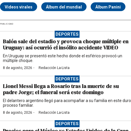
Videos virales
Álbum del mundial
Álbum Panini
PUBLICIDAD
DEPORTES
Balón sale del estadio y provoca choque múltiple en
Uruguay: así ocurrió el insólito accidente VIDEO
En Uruguay se presentó este hecho donde el esférico provocó un
múltiple choque.
·
8 de agosto, 2026
Redacción La-Lista
DEPORTES
Lionel Messi llega a Rosario tras la muerte de su
padre Jorge; el funeral será este domingo
El delantero argentino llegó para acompañar a su familia en este duro
proceso familiar.
·
8 de agosto, 2026
Redacción La-Lista
DEPORTES
Precios para el México vs Estados Unidos de la Gran