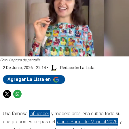
Foto: Captura de pantalla
2 De Junio, 2026 - 22:14
•
Redacción La-Lista
Agregar La Lista en
T
W
w
h
i
a
Una famosa
influencer
y modelo brasileña cubrió todo su
t
t
t
s
cuerpo con estampas del
álbum Panini del Mundial 2026
y
e
a