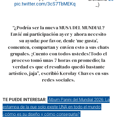
pic.twitter.com/3cS7TbMEKq
_)
“¿Podría ser la nueva MUSA DEL MUNDIAL?
Envié mi participación ayer y ahora necesito
su ayuda: por favor, denle ‘me gusta’,
comenten, compartan y envíen esto a sus chats
grupales. ¡Cuento con todos ustedes!Todo el
proceso tomó unas 7 horas en promedio; la
verdad es que el resultado quedó bastante
artístico, jaja”, escribió Kerolay Chaves en sus
redes sociales.
TE PUEDE INTERESAR:
Álbum Panini del Mundial 2026: La
estampa de la que solo existe UNA en todo el mundo,
¿cómo es su diseño y cómo conseguirla?