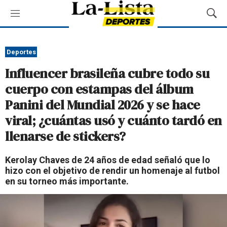
M
M
e
o
n
s
ú
t
Deportes
r
Influencer brasileña cubre todo su
a
r
cuerpo con estampas del álbum
B
Panini del Mundial 2026 y se hace
ú
s
viral; ¿cuántas usó y cuánto tardó en
q
llenarse de stickers?
u
e
d
Kerolay Chaves de 24 años de edad señaló que lo
a
hizo con el objetivo de rendir un homenaje al futbol
en su torneo más importante.