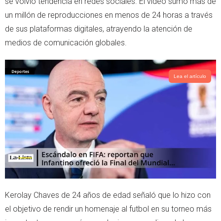
se volvió tendencia en redes sociales. El video sumó más de
r
p
un millón de reproducciones en menos de 24 horas a través
p
de sus plataformas digitales, atrayendo la atención de
medios de comunicación globales.
Lea el artículo
Kerolay Chaves de 24 años de edad señaló que lo hizo con
el objetivo de rendir un homenaje al futbol en su torneo más