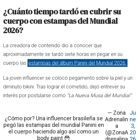
¿Cuánto tiempo tardó en cubrir su
cuerpo con estampas del Mundial
2026?
La creadora de contenido dio a conocer que
aproximadamente se tardó siete horas en pegar en su
cuerpo las
estampas del álbum Panini del Mundial 2026.
La joven influencer se colocó pegamento sobre la piel y un
diminuto bikini. Tras lograr el cometido, dejó entrever su
interés por postularse como
“La Nueva Musa del Mundial”.
— Zona
Ju
¿Cómo por? Una influencer brasileña se
Adrenalin
ne
pegó las estampas del mundial Panini en
a
3,
el cuerpo haciendo algo así como un
(@ZonaA
20
body paint 😳
drenalina
26