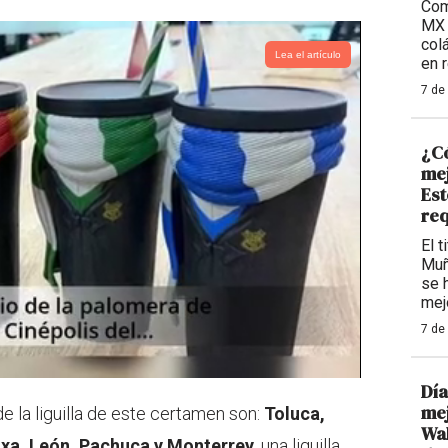
Com
MX 
col
Lea el artículo
en 
7 de
¿Có
mej
Est
req
El t
Muñ
se 
mej
7 de
Día
mej
 la liguilla de este certamen son:
Toluca,
Wal
axa, León, Pachuca y Monterrey
, una liguilla