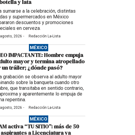
botella y lata
a sumarse a la celebración, distintas
ndas y supermercados en México
pararon descuentos y promociones
eciales en cerveza.
·
 agosto, 2026
Redacción La-Lista
MÉXICO
DEO IMPACTANTE: Hombre empuja
dulto mayor y termina atropellado
 un tráiler; ¿dónde pasó?
la grabación se observa al adulto mayor
inando sobre la banqueta cuando otro
bre, que transitaba en sentido contrario,
aproxima y aparentemente lo empuja de
ma repentina.
·
 agosto, 2026
Redacción La-Lista
MÉXICO
M activa “TU SITIO”: más de 50
 aspirantes a Licenciatura ya