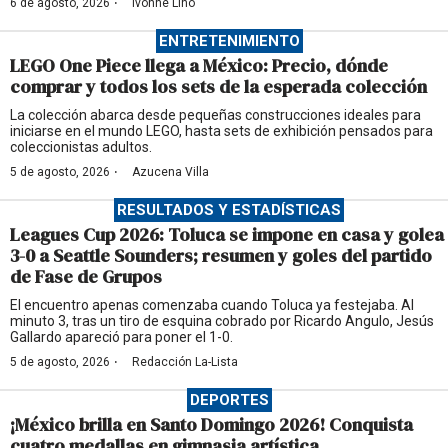
·
6 de agosto, 2026
Ivonne Lino
ENTRETENIMIENTO
LEGO One Piece llega a México: Precio, dónde
comprar y todos los sets de la esperada colección
La colección abarca desde pequeñas construcciones ideales para
iniciarse en el mundo LEGO, hasta sets de exhibición pensados para
coleccionistas adultos.
·
5 de agosto, 2026
Azucena Villa
RESULTADOS Y ESTADÍSTICAS
Leagues Cup 2026: Toluca se impone en casa y golea
3-0 a Seattle Sounders; resumen y goles del partido
de Fase de Grupos
El encuentro apenas comenzaba cuando Toluca ya festejaba. Al
minuto 3, tras un tiro de esquina cobrado por Ricardo Angulo, Jesús
Gallardo apareció para poner el 1-0.
·
5 de agosto, 2026
Redacción La-Lista
DEPORTES
¡México brilla en Santo Domingo 2026! Conquista
cuatro medallas en gimnasia artística