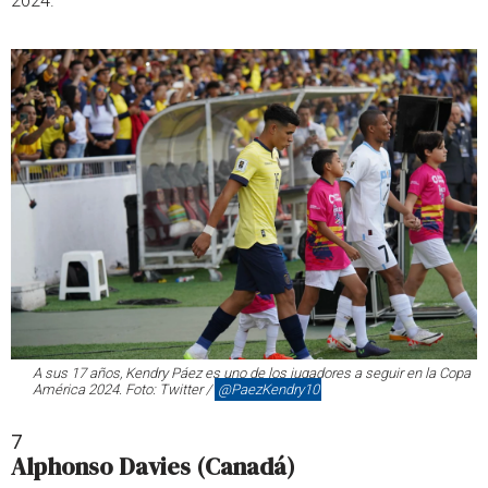
2024.
A sus 17 años, Kendry Páez es uno de los jugadores a seguir en la Copa
América 2024. Foto: Twitter /
@PaezKendry10
7
Alphonso Davies (Canadá)