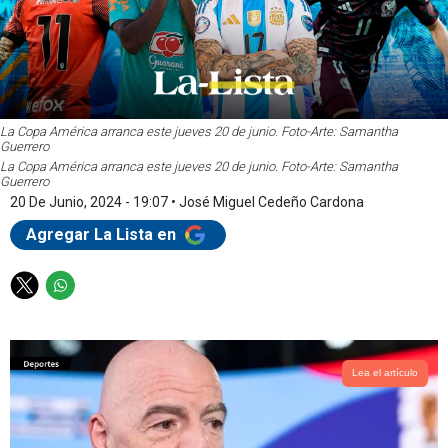
La Copa América arranca este jueves 20 de junio. Foto-Arte: Samantha
Guerrero
La Copa América arranca este jueves 20 de junio. Foto-Arte: Samantha
Guerrero
20 De Junio, 2024 - 19:07
•
José Miguel Cedeño Cardona
Agregar La Lista en
T
W
w
h
i
a
t
t
t
s
Lea el artículo
e
a
r
p
p