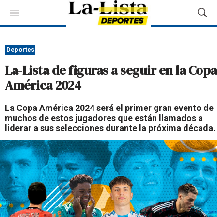
M
M
e
o
n
s
ú
t
Deportes
r
La-Lista de figuras a seguir en la Copa
a
r
América 2024
B
ú
La Copa América 2024 será el primer gran evento de
s
muchos de estos jugadores que están llamados a
q
liderar a sus selecciones durante la próxima década.
u
e
d
a