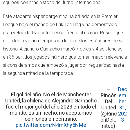
equipos con más historia del futbol internacional.
Este atacante hispanoargentino ha brillado en la Premier
League bajo el mando de Erik Ten Hag y ha demostrado
gran velocidad y contundencia frente al marco. Pese a que
el United tuvo una temporada lejos de los estándares de su
historia, Alejandro Garnacho marcó 7 goles y 4 asistencias
en 36 partidos jugados, número que toman mayor relevancia
si consideramos que empezó a jugar con regularidad hasta
la segunda mitad de la temporada.
—
Dec
El gol del año. No el de Manchester
Rincón
em
United, la chilena de Alejandro Garnacho
Del
ber
fue el mejor gol del año 2023 en todo el
United
31,
mundo. Es un hecho, no aceptamos
(@Rinc
202
opiniones en contrario.
onDelU
3
pic.twitter.com/N4mXhy5NMe
nited)