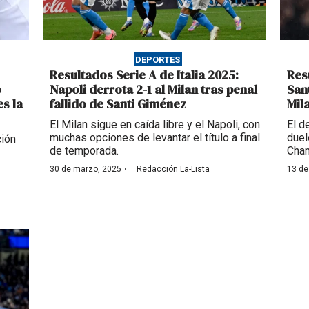
DEPORTES
Resultados Serie A de Italia 2025:
Res
o
Napoli derrota 2-1 al Milan tras penal
San
es la
fallido de Santi Giménez
Mil
El Milan sigue en caída libre y el Napoli, con
El d
muchas opciones de levantar el título a final
duel
ción
de temporada.
Cha
·
30 de marzo, 2025
Redacción La-Lista
13 de