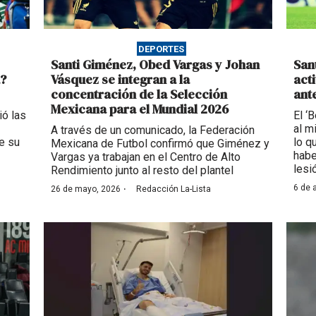
DEPORTES
Santi Giménez, Obed Vargas y Johan
San
a?
Vásquez se integran a la
act
concentración de la Selección
ant
Mexicana para el Mundial 2026
ió las
El ‘
al m
A través de un comunicado, la Federación
e su
lo q
Mexicana de Futbol confirmó que Giménez y
habe
Vargas ya trabajan en el Centro de Alto
lesi
Rendimiento junto al resto del plantel
·
6 de a
26 de mayo, 2026
Redacción La-Lista