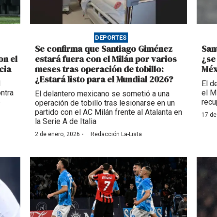
DEPORTES
Se confirma que Santiago Giménez
San
on el
estará fuera con el Milán por varios
¿se
cia
meses tras operación de tobillo:
Méx
¿Estará listo para el Mundial 2026?
l
El d
ontra
el M
El delantero mexicano se sometió a una
6
recu
operación de tobillo tras lesionarse en un
partido con el AC Milán frente al Atalanta en
17 de
la Serie A de Italia
·
2 de enero, 2026
Redacción La-Lista