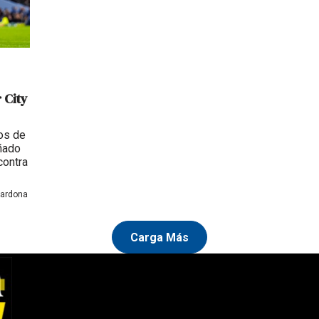
 City
nos de
oñado
contra
Cardona
Carga Más