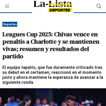
M
M
e
o
n
s
ú
t
Deportes
r
Leagues Cup 2025: Chivas vence en
a
r
penaltis a Charlotte y se mantienen
B
vivas; resumen y resultados del
ú
s
partido
q
u
El equipo tapatío, que fue duramente criticado tras
e
su debut en el certamen, reaccionó en el momento
d
justo y ahora mantiene la esperanza de avanzar a la
a
siguiente ronda.