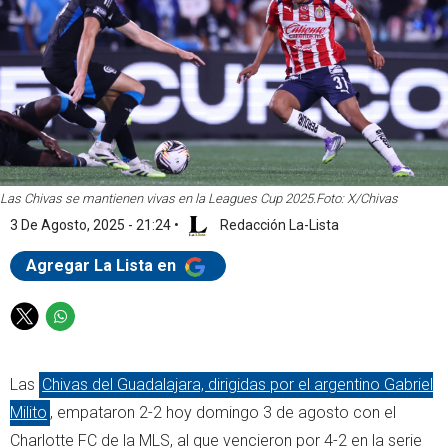
Las Chivas se mantienen vivas en la Leagues Cup 2025.
Foto: X/Chivas
3 De Agosto, 2025 - 21:24
•
Redacción La-Lista
Agregar La Lista en
T
W
w
h
i
a
Las
Chivas del Guadalajara, dirigidas por el argentino Gabriel
t
t
t
s
Milito
, empataron 2-2 hoy domingo 3 de agosto con el
e
a
Charlotte FC de la MLS, al que vencieron por 4-2 en la serie