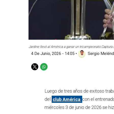
Jardine llevó al América a ganar un tricampeonato.
Captura 
4 De Junio, 2026 - 14:05
•
Sergio Melén
T
W
w
h
i
a
t
t
t
s
Luego de tres años de exitoso trab
e
a
del
club América
con el entrenad
r
p
p
miércoles 3 de junio de 2026 se hizo