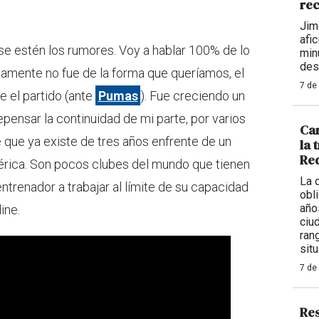
rec
Jim
afi
 se estén los rumores. Voy a hablar 100% de lo
min
des
iamente no fue de la forma que queríamos, el
7 de
e el partido (ante
Pumas
). Fue creciendo un
pensar la continuidad de mi parte, por varios
Car
que ya existe de tres años enfrente de un
la 
Req
érica. Son pocos clubes del mundo que tienen
La 
entrenador a trabajar al límite de su capacidad
obl
año
ine.
ciu
ran
situ
7 de
Res