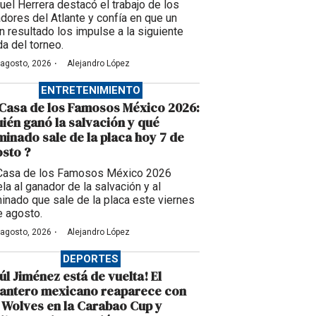
uel Herrera destacó el trabajo de los
adores del Atlante y confía en que un
n resultado los impulse a la siguiente
da del torneo.
·
 agosto, 2026
Alejandro López
ENTRETENIMIENTO
Casa de los Famosos México 2026:
ién ganó la salvación y qué
inado sale de la placa hoy 7 de
sto ?
Casa de los Famosos México 2026
la al ganador de la salvación y al
inado que sale de la placa este viernes
e agosto.
·
 agosto, 2026
Alejandro López
DEPORTES
úl Jiménez está de vuelta! El
lantero mexicano reaparece con
 Wolves en la Carabao Cup y