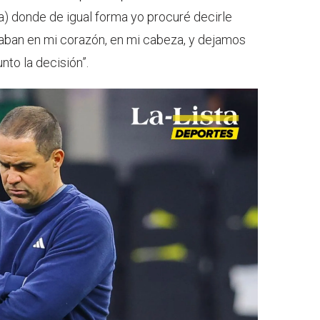
a) donde de igual forma yo procuré decirle
aban en mi corazón, en mi cabeza, y dejamos
nto la decisión”.