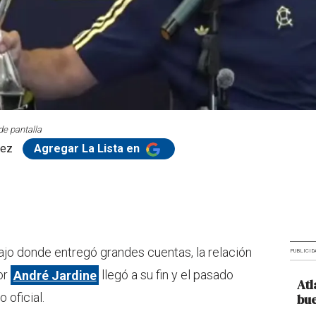
de pantalla
dez
Agregar La Lista en
ajo donde entregó grandes cuentas, la relación
PUBLICID
or
André Jardine
llegó a su fin y el pasado
Atl
 oficial.
bue