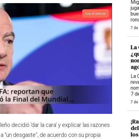
Mig
jug
bue
Lea el artículo
ron
7 de
La 
¿qu
nom
ago
La 
reve
nom
7 d
7 de
¡Ra
eño decidió ‘dar la cara’ y explicar las razones
de
los
n a “un desgaste”, de acuerdo con su propia