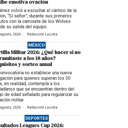
ibe emotiva ovación
énez volvió a escuchar el cántico de la
ción, “Sí señor”, durante sus primeros
utos con la camiseta de los Wolves
de su salida del equipo.
·
 agosto, 2026
Redacción La-Lista
MÉXICO
tilla Militar 2026: ¿Qué hacer si no
tramitaste a los 18 años?
uisitos y sorteo anual
convocatoria no establece una nueva
igación para quienes superan los 30
s, en realidad, contempla a los
dadanos que se encuentran dentro del
go de edad señalado para regularizar su
ación militar.
·
 agosto, 2026
Redacción La-Lista
DEPORTES
ultados Leagues Cup 2026: