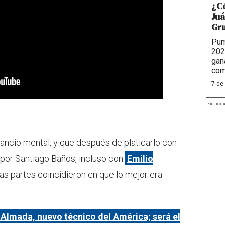
¿Có
Juá
Gr
Pum
202
gan
com
7 de
PUBLICID
sancio mental, y que después de platicarlo con
 por Santiago Baños, incluso con
Emilio
as partes coincidieron en que lo mejor era
Almada, nuevo técnico del América; será el