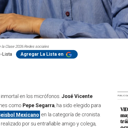
 la Clase 2026.
Redes sociales
-Lista
Agregar La Lista en
 inmortal en los micrófonos.
José Vicente
PUBLICID
lones como
Pepe Segarra
, ha sido elegido para
VI
Beisbol Mexicano
en la categoría de cronista.
may
trá
e realizado por su entrañable amigo y colega,
ocu