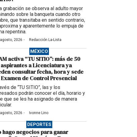
la grabación se observa al adulto mayor
inando sobre la banqueta cuando otro
bre, que transitaba en sentido contrario,
aproxima y aparentemente lo empuja de
ma repentina.
·
 agosto, 2026
Redacción La-Lista
MÉXICO
M activa “TU SITIO”: más de 50
 aspirantes a Licenciatura ya
den consultar fecha, hora y sede
 Examen de Control Presencial
ravés de “TU SITIO”, las y los
eresados podrán conocer el día, horario y
e que se les ha asignado de manera
icular.
·
 agosto, 2026
Ivonne Lino
DEPORTES
 hago negocios para ganar