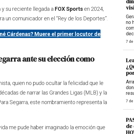
din
vis
 y su reciente llegada a
FOX Sports
en 2024,
Ger
ara un comunicador en el “Rey de los Deportes”.
no 
com
né Cárdenas? Muere el primer locutor de
dec
7 de
garra ante su elección como
Lea
¿Qu
por
Arr
ista, quien no pudo ocultar la felicidad que le
don
écadas de narrar las Grandes Ligas (MLB) y la
res
 Para Segarra, este nombramiento representa la
7 de
PAS
de 
 vida me pude haber imaginado la emoción que
HOY