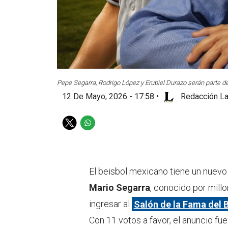
Pepe Segarra, Rodrigo López y Erubiel Durazo serán parte de
12 De Mayo, 2026 - 17:58
•
Redacción La
T
W
w
h
i
a
t
t
t
s
El beisbol mexicano tiene un nuevo
e
a
Mario Segarra
, conocido por mil
r
p
p
ingresar al
Salón de la Fama del 
Con 11 votos a favor, el anuncio fu