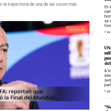
n la trayectoria de una de las voces más
En 
cam
hom
se 
for
Lea el artículo
7 de
UNA
mil
pue
del
A t
int
sed
part
7 de
“No