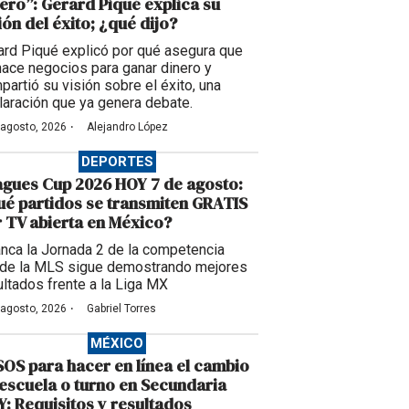
ero”: Gerard Piqué explica su
ión del éxito; ¿qué dijo?
ard Piqué explicó por qué asegura que
hace negocios para ganar dinero y
partió su visión sobre el éxito, una
laración que ya genera debate.
·
 agosto, 2026
Alejandro López
DEPORTES
gues Cup 2026 HOY 7 de agosto:
é partidos se transmiten GRATIS
 TV abierta en México?
anca la Jornada 2 de la competencia
de la MLS sigue demostrando mejores
ultados frente a la Liga MX
·
 agosto, 2026
Gabriel Torres
MÉXICO
OS para hacer en línea el cambio
escuela o turno en Secundaria
: Requisitos y resultados