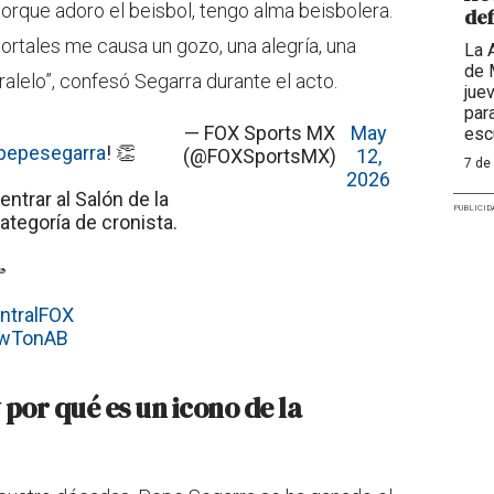
rque adoro el beisbol, tengo alma beisbolera.
def
mortales me causa un gozo, una alegría, una
La 
de 
ralelo”, confesó Segarra durante el acto.
jue
par
— FOX Sports MX
May
esc
epesegarra
! 👏
(@FOXSportsMX)
12,
7 de
2026
ntrar al Salón de la
PUBLICID
ategoría de cronista.

ntralFOX
AwTonAB
por qué es un icono de la