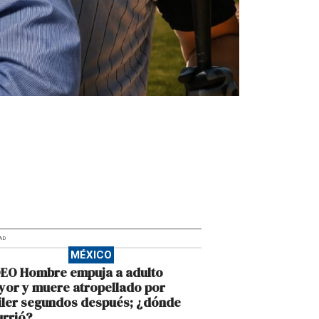
AD
MÉXICO
DEO Hombre empuja a adulto
or y muere atropellado por
iler segundos después; ¿dónde
rrió?