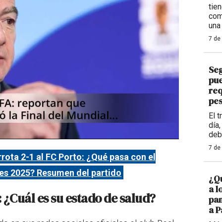
tie
com
una
7 de
Se
pue
req
pe
El 
día
deb
7 de
rota 2-1 al FC Porto: ¿Qué pasa con el
es 2025? Resumen del partido
¿Qu
a l
 ¿Cuál es su estado de salud?
pan
a 