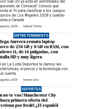
ico Sub-20 ya está en semifinales del
peonato de Concacaf. Conoce qué
sita el Tri para clasificar a los Juegos
mpicos de Los Ángeles 2028 y cuándo
renta a Canadá.
·
 agosto, 2026
Gabriel Torres
ENTRETENIMIENTO
ega Aurrera remata laptop
ovo de 256 GB y 8 GB en RAM, con
dows 11, de 14 pulgadas, con
talla HD y muy ligera
í en La-Lista Deportes te damos las
cterísticas, el precio y la tecnología con
que cuenta.
·
 agosto, 2026
Ivonne Lino
DEPORTES
n no te vas! Manchester City
haza primera oferta del
celona por Rodri ¿El españól