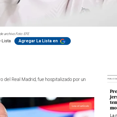
de archivo.
Foto: EFE
-Lista
Agregar La Lista en
ro del Real Madrid, fue hospitalizado por un
PUBLICID
Pre
jer
tem
Lea el artículo
mo
La 