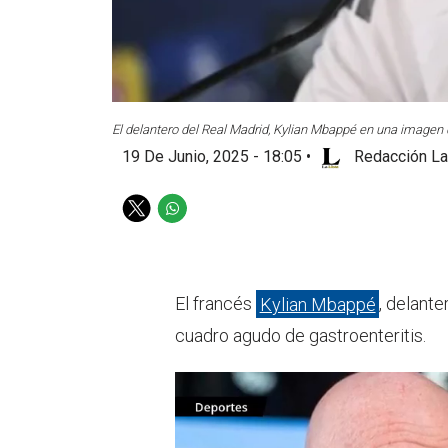
El delantero del Real Madrid, Kylian Mbappé en una imagen 
19 De Junio, 2025 - 18:05
•
Redacción La
T
W
w
h
i
a
t
t
t
s
El francés
Kylian Mbappé
, delante
e
a
cuadro agudo de gastroenteritis.
r
p
p