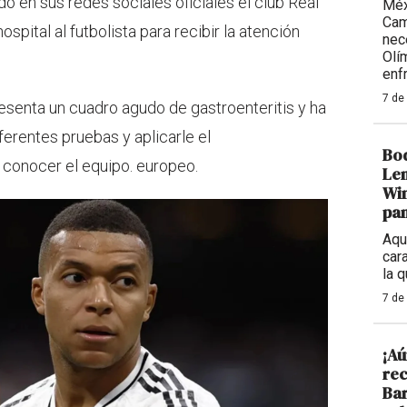
 en sus redes sociales oficiales el club Real
Méx
Cam
spital al futbolista para recibir la atención
nece
Olí
enf
7 de
senta un cuadro agudo de gastroenteritis y ha
iferentes pruebas y aplicarle el
Bod
 conocer el equipo. europeo.
Len
Win
pan
Aqu
cara
la 
7 de
¡Aú
rec
Bar