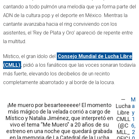
cantando a todo pulmón una melodía que ya forma parte del
ADN de la cultura pop y el deporte en México. Mientras la
cantante avanzaba hacia el ring conviviendo con los
asistentes, el ‘Rey de Plata y Oro’ apareció de repente entre
la multitud.
Místico, el gran ídolo del
Consejo Mundial de Lucha Libre
(CMLL)
, pidió a los fanáticos que las voces sonaran todavía
más fuerte, elevando los decibelios de un recinto
completamente abarrotado y al borde de la locura.
—
M
¡Me muero por besarteeeeee! El momento
Lucha
a
más mágico de la velada corrió a cargo de
Libre
y
Místico y Natalia Jiménez, que interpretó en
CMLL
1
vivo el tema “Me Muero” a 20 años de su
(@C
6,
estreno en una noche que quedará grabada
MLL_
2
en la memoria de La Catedral de la Lucha
OFICI
0