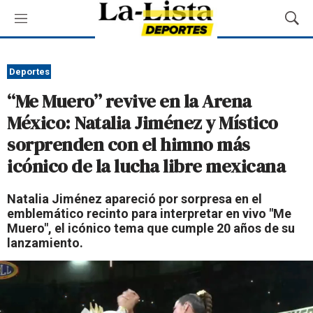
M
M
e
o
n
s
ú
t
Deportes
r
“Me Muero” revive en la Arena
a
r
México: Natalia Jiménez y Místico
B
sorprenden con el himno más
ú
s
icónico de la lucha libre mexicana
q
u
Natalia Jiménez apareció por sorpresa en el
e
emblemático recinto para interpretar en vivo "Me
d
Muero", el icónico tema que cumple 20 años de su
a
lanzamiento.