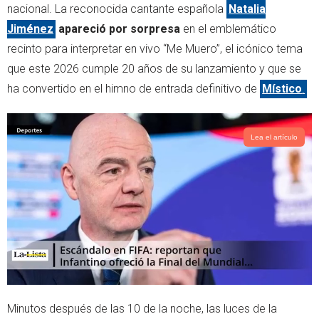
e
a
nacional. La reconocida cantante española
Natalia
r
p
Jiménez
apareció por sorpresa
en el emblemático
p
recinto para interpretar en vivo “Me Muero”, el icónico tema
que este 2026 cumple 20 años de su lanzamiento y que se
ha convertido en el himno de entrada definitivo de
Místico
.
Lea el artículo
Minutos después de las 10 de la noche, las luces de la