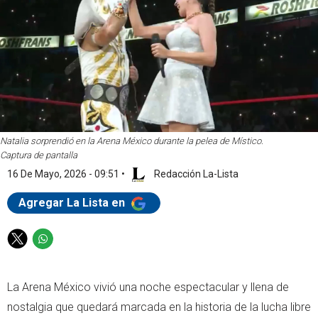
Natalia sorprendió en la Arena México durante la pelea de Místico.
Captura de pantalla
16 De Mayo, 2026 - 09:51
•
Redacción La-Lista
Agregar La Lista en
T
W
w
h
i
a
La Arena México vivió una noche espectacular y llena de
t
t
t
s
nostalgia que quedará marcada en la historia de la lucha libre