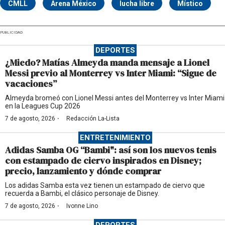
CMLL
Arena México
lucha libre
Místico
PUBLICIDAD
DEPORTES
¿Miedo? Matías Almeyda manda mensaje a Lionel
Messi previo al Monterrey vs Inter Miami: “Sigue de
vacaciones”
Almeyda bromeó con Lionel Messi antes del Monterrey vs Inter Miami
en la Leagues Cup 2026
·
7 de agosto, 2026
Redacción La-Lista
ENTRETENIMIENTO
Adidas Samba OG “Bambi": así son los nuevos tenis
con estampado de ciervo inspirados en Disney;
precio, lanzamiento y dónde comprar
Los adidas Samba esta vez tienen un estampado de ciervo que
recuerda a Bambi, el clásico personaje de Disney.
·
7 de agosto, 2026
Ivonne Lino
DEPORTES