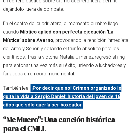
un certero castigo sobre Último Guerrero fuera del ring,
dejándolo fuera de combate.
En el centro del cuadrilátero, el momento cumbre llegó
cuando
Místico aplicó con perfecta ejecución ‘La
Mística’ sobre Averno
, provocando la rendición inmediata
del ‘Amo y Señor’ y sellando el triunfo absoluto para los
científicos. Tras la victoria, Natalia Jiménez regresó al ring
para entonar una vez más su éxito, uniendo a luchadores y
fanáticos en un coro monumental.
También lee:
¡Por decir que no! Crimen organizado le
quita la vida a Sergio Daniel: historia del joven de 16
años que sólo quería ser boxeador
“Me Muero": Una canción histórica
para el CMLL