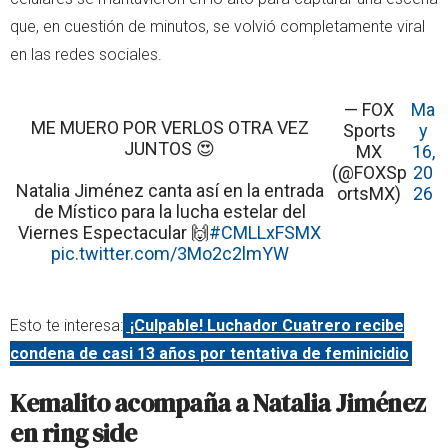
que, en cuestión de minutos, se volvió completamente viral
en las redes sociales.
— FOX
Ma
ME MUERO POR VERLOS OTRA VEZ
Sports
y
JUNTOS 😍
MX
16,
(@FOXSp
20
Natalia Jiménez canta así en la entrada
ortsMX)
26
de Místico para la lucha estelar del
Viernes Espectacular 🙌
#CMLLxFSMX
pic.twitter.com/3Mo2c2lmYW
Esto te interesa:
¡Culpable! Luchador Cuatrero recibe
condena de casi 13 años por tentativa de feminicidio
Kemalito acompaña a Natalia Jiménez
en ring side