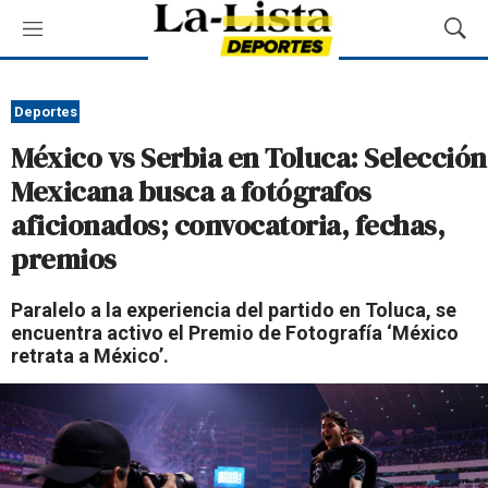
M
M
e
o
n
s
ú
t
Deportes
r
México vs Serbia en Toluca: Selección
a
r
Mexicana busca a fotógrafos
B
aficionados; convocatoria, fechas,
ú
s
premios
q
u
Paralelo a la experiencia del partido en Toluca, se
e
encuentra activo el Premio de Fotografía ‘México
d
retrata a México’.
a