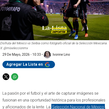
Disfruta del México vs Serbia como fotógrafo oficial de la Selección Mexicana.
X: @miseleccionmx
29 De Mayo, 2026 - 10:33
•
Ivonne Lino
Agregar La Lista en
T
W
w
h
i
a
La pasión por el futbol y el arte de capturar imágenes se
t
t
t
s
fusionan en una oportunidad histórica para los profesionales
e
a
y aficionados de la lente. La
Selección Nacional de México
,