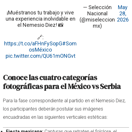
— Selección
May
¡Muéstranos tu trabajo y vive
Nacional
28,
una experiencia inolvidable en
(@miseleccion
2026
el Nemesio Diez! 📸
mx)
🔗:
https://t.co/aFHnFySopG
#Som
osMéxico
pic.twitter.com/QU61mONGvt
Conoce las cuatro categorías
fotográficas para el México vs Serbia
Para la fase correspondiente al partido en el Nemesio Diez,
los participantes deberán postular sus imágenes
encuadradas en las siguientes verticales estéticas:
Fiesta mexicana:
Capturas que retraten el folclore, el