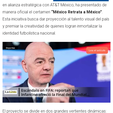
r
p
en alianza estratégica con AT&T México, ha presentado de
p
manera oficial el certamen
“México Retrata a México”
.
Esta iniciativa busca dar proyección al talento visual del país
y premiar la creatividad de quienes logran inmortalizar la
identidad futbolística nacional.
Lea el artículo
El proyecto se divide en dos grandes vertientes dinámicas: