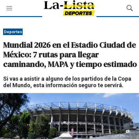
M
M
e
o
n
s
ú
t
Deportes
r
Mundial 2026 en el Estadio Ciudad de
a
r
México: 7 rutas para llegar
B
caminando, MAPA y tiempo estimado
ú
s
q
Si vas a asistir a alguno de los partidos de la Copa
u
del Mundo, esta información seguro te servirá.
e
d
a