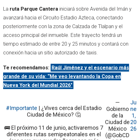
La
ruta Parque Cantera
iniciará sobre Avenida del Imán y
avanzará hacia el Circuito Estadio Azteca, conectando
posteriormente con la zona de Calzada de Tlalpan y el
acceso principal del inmueble. Este trayecto tendrá un
tiempo estimado de entre 20 y 25 minutos y contará con
conexión hacia un sitio autorizado de taxis.
Te recomendamos:
Raúl Jiménez y el escenario más
grande de su vida: “Me veo levantando la Copa en
Nueva York del Mundial 2026"
—
Ju
#Importante
| ¿Vives cerca del Estadio
Gobierno
ne
Ciudad de México? 🤔
de la
1,
Ciudad de
20
🚌 El próximo 11 de junio, activaremos 7
México
26
diferentes rutas semipeatonales en el
(@GobCD