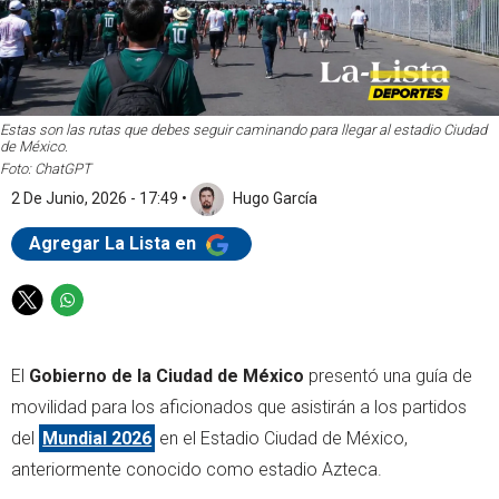
Estas son las rutas que debes seguir caminando para llegar al estadio Ciudad
de México.
Foto: ChatGPT
2 De Junio, 2026 - 17:49
•
Hugo García
Agregar La Lista en
T
W
w
h
i
a
El
Gobierno de la Ciudad de México
presentó una guía de
t
t
t
s
movilidad para los aficionados que asistirán a los partidos
e
a
del
Mundial 2026
en el Estadio Ciudad de México,
r
p
anteriormente conocido como estadio Azteca.
p