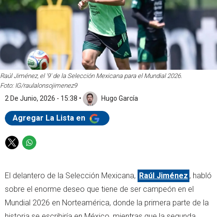
Raúl Jiménez, el '9' de la Selección Mexicana para el Mundial 2026.
Foto: IG/raulalonsojimenez9
2 De Junio, 2026 - 15:38
•
Hugo García
Agregar La Lista en
T
W
w
h
i
a
El delantero de la Selección Mexicana,
Raúl Jiménez
, habló
t
t
t
s
sobre el enorme deseo que tiene de ser campeón en el
e
a
Mundial 2026 en Norteamérica, donde la primera parte de la
r
p
historia se escribiría en México, mientras que la segunda