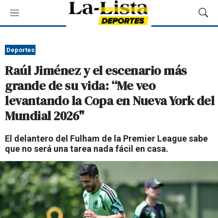
M
M
e
o
n
s
ú
t
Deportes
r
Raúl Jiménez y el escenario más
a
r
grande de su vida: “Me veo
B
levantando la Copa en Nueva York del
ú
s
Mundial 2026"
q
u
El delantero del Fulham de la Premier League sabe
e
que no será una tarea nada fácil en casa.
d
a