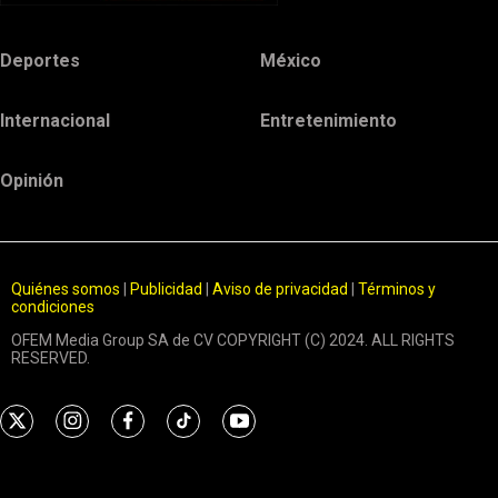
Deportes
México
Internacional
Entretenimiento
Opinión
Quiénes somos
|
Publicidad
|
Aviso de privacidad
|
Términos y
condiciones
OFEM Media Group SA de CV COPYRIGHT (C) 2024. ALL RIGHTS
RESERVED.
t
i
f
t
y
w
n
a
i
o
i
s
c
k
u