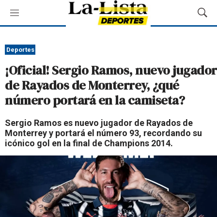
M
M
e
o
n
s
ú
t
Deportes
r
¡Oficial! Sergio Ramos, nuevo jugador
a
r
de Rayados de Monterrey, ¿qué
B
número portará en la camiseta?
ú
s
q
Sergio Ramos es nuevo jugador de Rayados de
u
Monterrey y portará el número 93, recordando su
e
icónico gol en la final de Champions 2014.
d
a