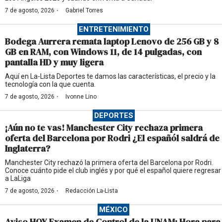
·
7 de agosto, 2026
Gabriel Torres
ENTRETENIMIENTO
Bodega Aurrera remata laptop Lenovo de 256 GB y 8
GB en RAM, con Windows 11, de 14 pulgadas, con
pantalla HD y muy ligera
Aquí en La-Lista Deportes te damos las características, el precio y la
tecnología con la que cuenta.
·
7 de agosto, 2026
Ivonne Lino
DEPORTES
¡Aún no te vas! Manchester City rechaza primera
oferta del Barcelona por Rodri ¿El españól saldrá de
Inglaterra?
Manchester City rechazó la primera oferta del Barcelona por Rodri.
Conoce cuánto pide el club inglés y por qué el español quiere regresar
a LaLiga
·
7 de agosto, 2026
Redacción La-Lista
MÉXICO
Aviso HOY Examen de Control de la UNAM: Hora para