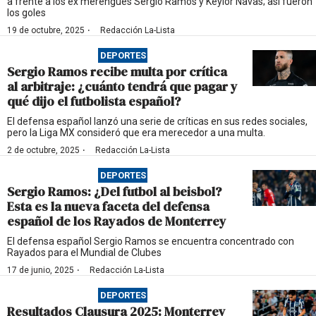
a frente a los ex merengues Sergio Ramos y Keylor Navas; así fueron
los goles
·
19 de octubre, 2025
Redacción La-Lista
DEPORTES
Sergio Ramos recibe multa por crítica
al arbitraje: ¿cuánto tendrá que pagar y
qué dijo el futbolista español?
El defensa español lanzó una serie de críticas en sus redes sociales,
pero la Liga MX consideró que era merecedor a una multa.
·
2 de octubre, 2025
Redacción La-Lista
DEPORTES
Sergio Ramos: ¿Del futbol al beisbol?
Esta es la nueva faceta del defensa
español de los Rayados de Monterrey
El defensa español Sergio Ramos se encuentra concentrado con
Rayados para el Mundial de Clubes
·
17 de junio, 2025
Redacción La-Lista
DEPORTES
Resultados Clausura 2025: Monterrey