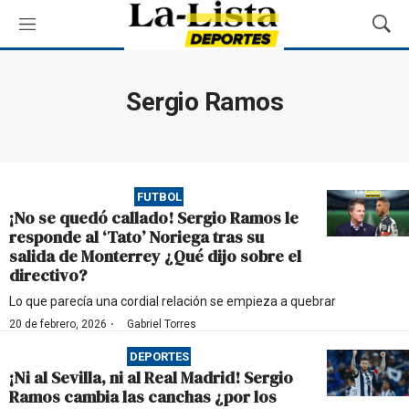
M
M
e
o
n
s
ú
t
Sergio Ramos
r
a
r
B
ú
FUTBOL
s
¡No se quedó callado! Sergio Ramos le
q
responde al ‘Tato’ Noriega tras su
u
salida de Monterrey ¿Qué dijo sobre el
e
directivo?
d
a
Lo que parecía una cordial relación se empieza a quebrar
·
20 de febrero, 2026
Gabriel Torres
DEPORTES
¡Ni al Sevilla, ni al Real Madrid! Sergio
Ramos cambia las canchas ¿por los