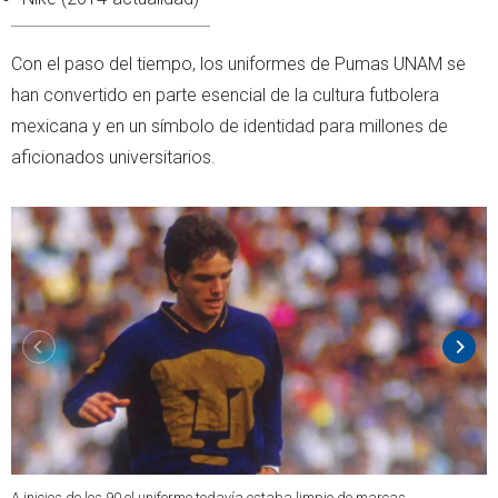
Con el paso del tiempo, los uniformes de Pumas UNAM se
han convertido en parte esencial de la cultura futbolera
mexicana y en un símbolo de identidad para millones de
aficionados universitarios.
A inicios de los 90 el uniforme todavía estaba limpio de marcas
L