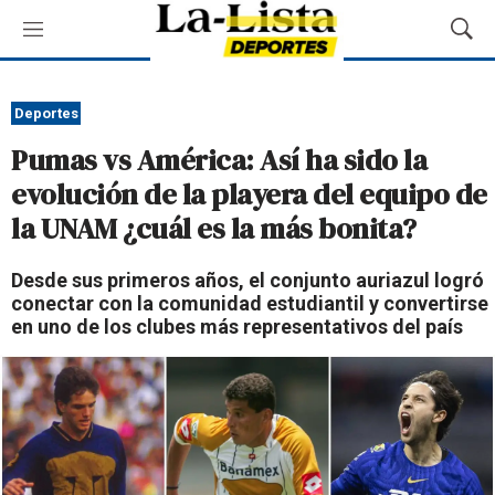
M
M
e
o
n
s
ú
t
Deportes
r
Pumas vs América: Así ha sido la
a
r
evolución de la playera del equipo de
B
la UNAM ¿cuál es la más bonita?
ú
s
q
Desde sus primeros años, el conjunto auriazul logró
u
conectar con la comunidad estudiantil y convertirse
e
en uno de los clubes más representativos del país
d
a