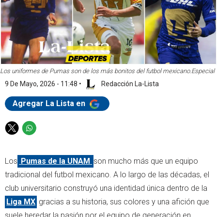
Los uniformes de Pumas son de los más bonitos del futbol mexicano.
Especial
9 De Mayo, 2026 - 11:48
•
Redacción La-Lista
Agregar La Lista en
T
W
w
h
i
a
Los
Pumas de la UNAM
son mucho más que un equipo
t
t
t
s
tradicional del futbol mexicano. A lo largo de las décadas, el
e
a
club universitario construyó una identidad única dentro de la
r
p
Liga MX
gracias a su historia, sus colores y una afición que
p
suele heredar la pasión por el equipo de generación en