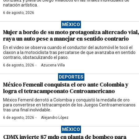
González y plata de Diego Villalobos en las finales individuales de
natación artística.
6 de agosto, 2026
MÉXICO
Mujer a bordo de su moto protagoniza altercado vial,
raya un auto pese a manejar en sentido contrario
En el video se observa cuando el conductor del automóvil le tocó el
claxon a la motociclista tras percatarse de que avanzaba en sentido
contrario, obstaculizando el paso.
·
6 de agosto, 2026
Azucena Villa
DEPORTES
México Femenil conquista el oro ante Colombia y
logra el tetracampeonato Centroamericano
México Femenil derrotó a Colombia y conquistó la medalla de oro
para convertirse en tetracampeón de los Juegos Centroamericanos
tras una final inolvidable.
·
6 de agosto, 2026
Alejandro López
MÉXICO
CDMX invierte 87 mdp en planta de bombeo para