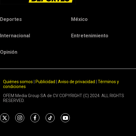
Deportes
México
Internacional
Entretenimiento
Opinión
Quiénes somos
|
Publicidad
|
Aviso de privacidad
|
Términos y
condiciones
OFEM Media Group SA de CV COPYRIGHT (C) 2024. ALL RIGHTS
RESERVED.
t
i
f
t
y
w
n
a
i
o
i
s
c
k
u