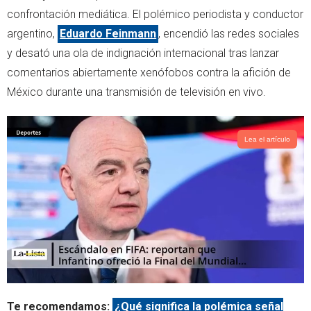
r
p
confrontación mediática. El polémico periodista y conductor
p
argentino,
Eduardo Feinmann
, encendió las redes sociales
y desató una ola de indignación internacional tras lanzar
comentarios abiertamente xenófobos contra la afición de
México durante una transmisión de televisión en vivo.
Lea el artículo
Te recomendamos:
¿Qué significa la polémica señal