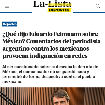
M
M
e
o
n
s
ú
t
Deportes
r
¿Qué dijo Eduardo Feinmann sobre
a
r
México? Comentarios del periodista
B
argentino contra los mexicanos
ú
s
provocan indignación en redes
q
u
Al ser cuestionado sobre si deseaba la derrota de
e
México, el comunicador no se guardó nada y
d
arremetió de forma despectiva contra el pueblo
a
mexicano.