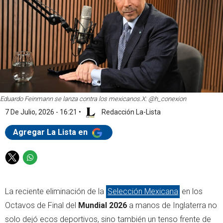
Eduardo Feinmann se lanza contra los mexicanos.
X: @h_conexion
7 De Julio, 2026 - 16:21
•
Redacción La-Lista
Agregar La Lista en
T
W
w
h
i
a
La reciente eliminación de la
Selección Mexicana
en los
t
t
t
s
Octavos de Final del
Mundial 2026
a manos de Inglaterra no
e
a
solo dejó ecos deportivos, sino también un tenso frente de