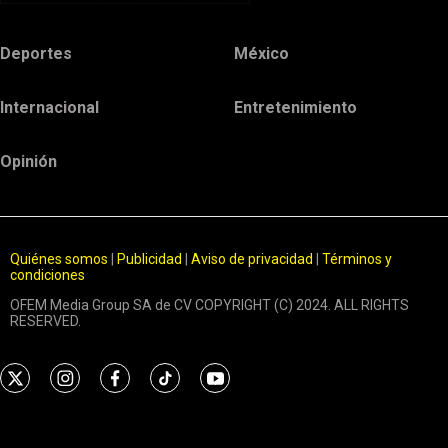
Deportes
México
Internacional
Entretenimiento
Opinión
Quiénes somos
|
Publicidad
|
Aviso de privacidad
|
Términos y
condiciones
OFEM Media Group SA de CV COPYRIGHT (C) 2024. ALL RIGHTS
RESERVED.
t
i
f
t
y
w
n
a
i
o
i
s
c
k
u