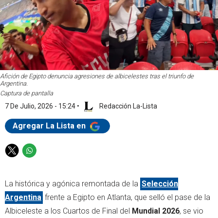
Afición de Egipto denuncia agresiones de albicelestes tras el triunfo de
Argentina.
Captura de pantalla
7 De Julio, 2026 - 15:24
•
Redacción La-Lista
Agregar La Lista en
T
W
w
h
i
a
La histórica y agónica remontada de la
Selección
t
t
t
s
Argentina
frente a Egipto en Atlanta, que selló el pase de la
e
a
Albiceleste a los Cuartos de Final del
Mundial 2026
, se vio
r
p