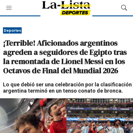
M
M
e
o
n
s
ú
t
Deportes
r
¡Terrible! Aficionados argentinos
a
r
agreden a seguidores de Egipto tras
B
la remontada de Lionel Messi en los
ú
s
Octavos de Final del Mundial 2026
q
u
Lo que debió ser una celebración por la clasificación
e
argentina terminó en un tenso conato de bronca.
d
a