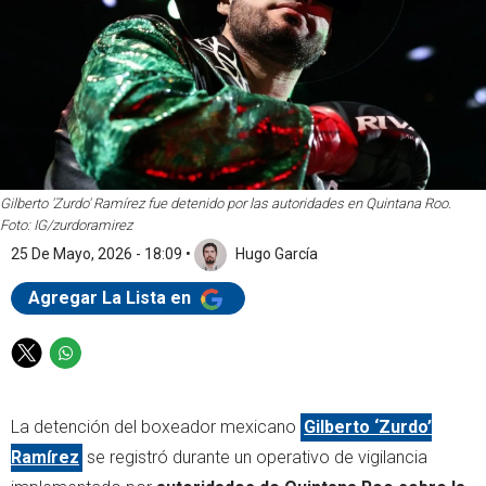
Gilberto 'Zurdo' Ramírez fue detenido por las autoridades en Quintana Roo.
Foto: IG/zurdoramirez
25 De Mayo, 2026 - 18:09
•
Hugo García
Agregar La Lista en
T
W
w
h
i
a
La detención del boxeador mexicano
Gilberto ‘Zurdo’
t
t
t
s
Ramírez
se registró durante un operativo de vigilancia
e
a