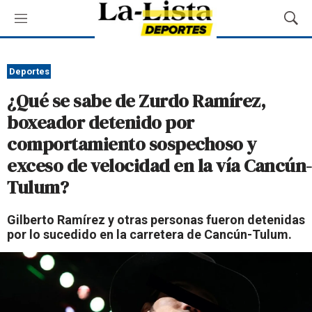
M
M
e
o
n
s
ú
t
Deportes
r
¿Qué se sabe de Zurdo Ramírez,
a
r
boxeador detenido por
B
comportamiento sospechoso y
ú
s
exceso de velocidad en la vía Cancún-
q
Tulum?
u
e
d
Gilberto Ramírez y otras personas fueron detenidas
a
por lo sucedido en la carretera de Cancún-Tulum.