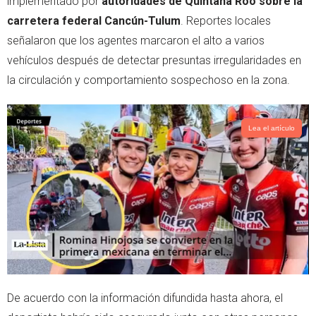
implementado por
autoridades de Quintana Roo sobre la
r
p
carretera federal Cancún-Tulum
. Reportes locales
p
señalaron que los agentes marcaron el alto a varios
vehículos después de detectar presuntas irregularidades en
la circulación y comportamiento sospechoso en la zona.
Lea el artículo
De acuerdo con la información difundida hasta ahora, el