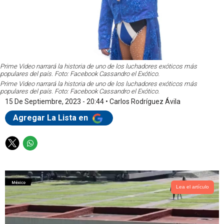
Prime Video narrará la historia de uno de los luchadores exóticos más
populares del país. Foto: Facebook Cassandro el Exótico.
Prime Video narrará la historia de uno de los luchadores exóticos más
populares del país. Foto: Facebook Cassandro el Exótico.
15 De Septiembre, 2023 - 20:44
•
Carlos Rodríguez Ávila
Agregar La Lista en
T
W
w
h
i
a
t
t
t
s
Lea el artículo
e
a
r
p
p