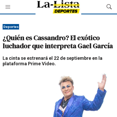
M
M
e
o
n
s
ú
t
Deportes
r
¿Quién es Cassandro? El exótico
a
r
luchador que interpreta Gael García
B
ú
La cinta se estrenará el 22 de septiembre en la
s
plataforma Prime Video.
q
u
e
d
a