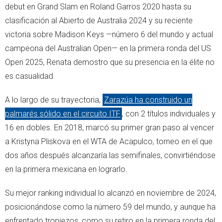
debut en Grand Slam en Roland Garros 2020 hasta su
clasificación al Abierto de Australia 2024 y su reciente
victoria sobre Madison Keys —número 6 del mundo y actual
campeona del Australian Open— en la primera ronda del US
Open 2025, Renata demostro que su presencia en la élite no
es casualidad.
A lo largo de su trayectoria,
Zarazúa ha construido un
palmarés sólido en el circuito ITF
, con 2 títulos individuales y
16 en dobles. En 2018, marcó su primer gran paso al vencer
a Kristyna Pliskova en el WTA de Acapulco, torneo en el que
dos años después alcanzaría las semifinales, convirtiéndose
en la primera mexicana en lograrlo.
Su mejor ranking individual lo alcanzó en noviembre de 2024,
posicionándose como la número 59 del mundo, y aunque ha
enfrentado tropiezos, como su retiro en la primera ronda del