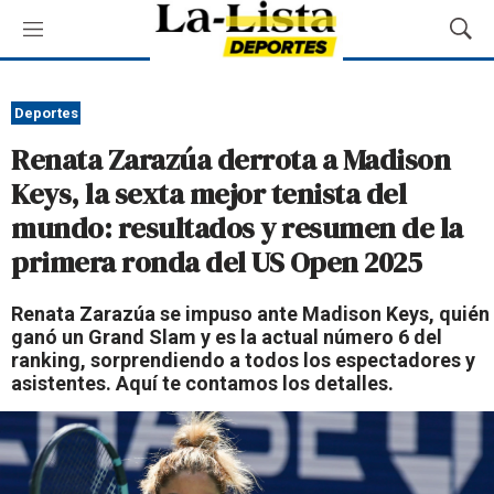
M
M
e
o
n
s
ú
t
Deportes
r
Renata Zarazúa derrota a Madison
a
r
Keys, la sexta mejor tenista del
B
mundo: resultados y resumen de la
ú
s
primera ronda del US Open 2025
q
u
Renata Zarazúa se impuso ante Madison Keys, quién
e
ganó un Grand Slam y es la actual número 6 del
d
ranking, sorprendiendo a todos los espectadores y
a
asistentes. Aquí te contamos los detalles.