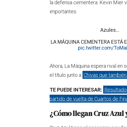
la defensa cementera. Kevin Mier vo
importantes.
Azules…
LA MÁQUINA CEMENTERA ESTÁ E
pic.twitter.com/ToMa
Ahora, La Máquina espera rival en s
el título junto a
Chivas que también 
TE PUEDE INTERESAR:
Resultado
partido de vuelta de Cuartos de Fin
¿Cómo llegan Cruz Azul y