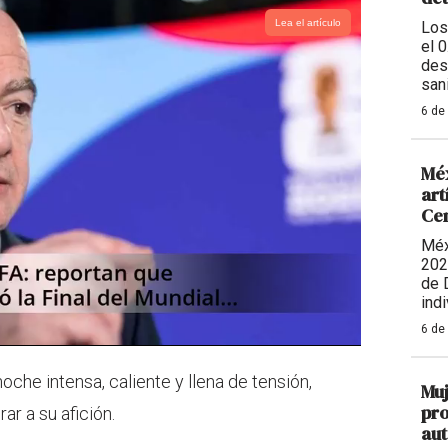
Lea el artículo
Los
el 
des
sani
6 de
Méx
art
Ce
Méx
202
de 
indi
6 de
oche intensa, caliente y llena de tensión,
Muj
pro
ar a su afición.
aut