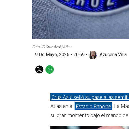
Foto: IG Cruz Azul | Atlas
9 De Mayo, 2026 - 20:59
•
Azucena Villa
T
W
w
h
i
a
t
t
t
s
Cruz Azul selló su pase a las semif
e
a
Atlas en el
Estadio Banorte
. La Má
r
p
p
su gran momento bajo el mando de 