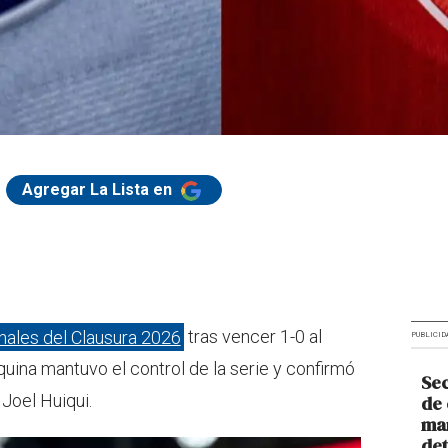
Agregar La Lista en
inales del Clausura 2026
tras vencer 1-0 al
PUBLICID
quina mantuvo el control de la serie y confirmó
Sec
Joel Huiqui.
de 
man
de