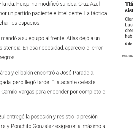
Tlá
la ida, Huiqui no modificó su idea. Cruz Azul
sis
or un partido paciente e inteligente. La táctica
Cla
char los espacios.
bus
dre
hab
mandó a su equipo al frente. Atlas dejó a un
6 de
nsistencia. En esa necesidad, apareció el error
negros.
PUBLICID
área y el balón encontró a José Paradela.
gada, pero llegó tarde. El atacante celeste
e Camilo Vargas para encender por completo el
ul entregó la posesión y resistió la presión
irre y Ponchito González exigieron al máximo a