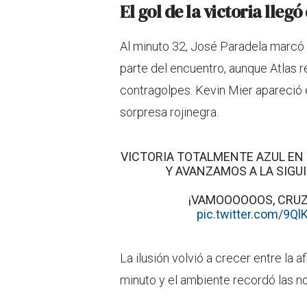
El gol de la victoria lleg
Al minuto 32, José Paradela marcó 
parte del encuentro, aunque Atlas r
contragolpes. Kevin Mier apareció 
sorpresa rojinegra.
VICTORIA TOTALMENTE AZUL EN 
Y AVANZAMOS A LA SIGU
¡VAMOOOOOOS, CRUZ 
pic.twitter.com/9Q
La ilusión volvió a crecer entre la a
minuto y el ambiente recordó las n