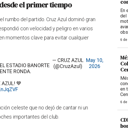
con
ó desde el primer tiempo
En 
del 
el rumbo del partido. Cruz Azul dominó gran
mot
ava
espondió con velocidad y peligro en varios
obs
en momentos clave para evitar cualquier
6 de
Méx
— CRUZ AZUL
May 10,
Col
EL ESTADIO BANORTE
(@CruzAzul)
2026
Ce
IENTE RONDA.
Méx
AZUL! 💙
con
lKnJqZVF
en 
Cen
6 de
fición celeste que no dejó de cantar ni un
oches importantes del club.
CDM
bom