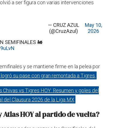
lvió a ser figura con varias intervenciones
— CRUZ AZUL
May 10,
(@CruzAzul)
2026
N SEMIFINALES 🚂
i9uLvN
emifinales y se mantiene firme en la pelea por
logró su pase con gran remontada a Tigres.
s Chivas vs Tigres HOY: Resumen y goles del
al del Clausura 2026 de la Liga MX
 Atlas HOY al partido de vuelta?