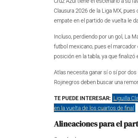
Cruz Azul tiene el escenario a su fa
Clausura 2026 de la Liga MX, pues c
empate en el partido de vuelta le da
Incluso, perdiendo por un gol, La Má
futbol mexicano, pues el marcador 
posición en la tabla, ya que finalizó 
Atlas necesita ganar sí o sí por dos
Rojinegros deben buscar una remon
TE PUEDE INTERESAR:
Liguilla C
en la vuelta de los cuartos de final
Alineaciones para el par