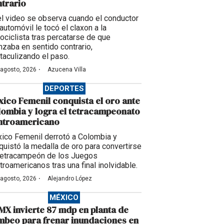
trario
el video se observa cuando el conductor
automóvil le tocó el claxon a la
ociclista tras percatarse de que
nzaba en sentido contrario,
taculizando el paso.
·
 agosto, 2026
Azucena Villa
DEPORTES
ico Femenil conquista el oro ante
ombia y logra el tetracampeonato
ntroamericano
ico Femenil derrotó a Colombia y
quistó la medalla de oro para convertirse
tetracampeón de los Juegos
troamericanos tras una final inolvidable.
·
 agosto, 2026
Alejandro López
MÉXICO
X invierte 87 mdp en planta de
beo para frenar inundaciones en