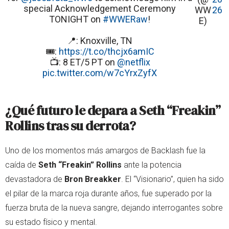
special Acknowledgement Ceremony
WW
26
TONIGHT on
#WWERaw
!
E)
📍: Knoxville, TN
🎟️:
https://t.co/thcjx6amIC
📺: 8 ET/5 PT on
@netflix
pic.twitter.com/w7cYrxZyfX
¿Qué futuro le depara a Seth “Freakin”
Rollins tras su derrota?
Uno de los momentos más amargos de Backlash fue la
caída de
Seth “Freakin” Rollins
ante la potencia
devastadora de
Bron Breakker
. El “Visionario”, quien ha sido
el pilar de la marca roja durante años, fue superado por la
fuerza bruta de la nueva sangre, dejando interrogantes sobre
su estado físico y mental.