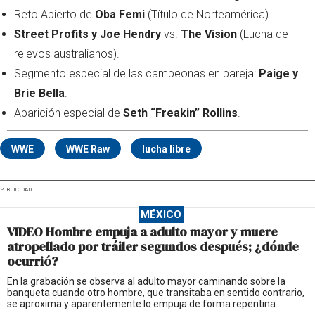
Reto Abierto de
Oba Femi
(Título de Norteamérica).
Street Profits y Joe Hendry
vs.
The Vision
(Lucha de
relevos australianos).
Segmento especial de las campeonas en pareja:
Paige y
Brie Bella
.
Aparición especial de
Seth “Freakin” Rollins
.
WWE
WWE Raw
lucha libre
PUBLICIDAD
MÉXICO
VIDEO Hombre empuja a adulto mayor y muere
atropellado por tráiler segundos después; ¿dónde
ocurrió?
En la grabación se observa al adulto mayor caminando sobre la
banqueta cuando otro hombre, que transitaba en sentido contrario,
se aproxima y aparentemente lo empuja de forma repentina.