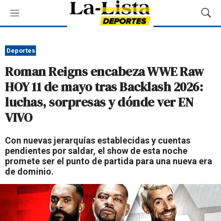
M
M
e
o
n
s
ú
t
Deportes
r
Roman Reigns encabeza WWE Raw
a
r
HOY 11 de mayo tras Backlash 2026:
B
luchas, sorpresas y dónde ver EN
ú
s
VIVO
q
u
Con nuevas jerarquías establecidas y cuentas
e
pendientes por saldar, el show de esta noche
d
promete ser el punto de partida para una nueva era
a
de dominio.