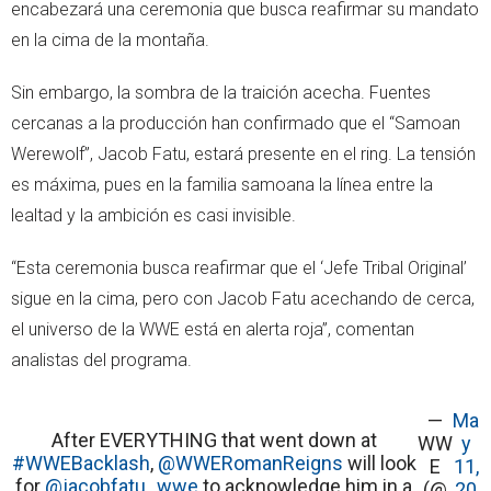
encabezará una ceremonia que busca reafirmar su mandato
en la cima de la montaña.
Sin embargo, la sombra de la traición acecha. Fuentes
cercanas a la producción han confirmado que el “Samoan
Werewolf”, Jacob Fatu, estará presente en el ring. La tensión
es máxima, pues en la familia samoana la línea entre la
lealtad y la ambición es casi invisible.
“Esta ceremonia busca reafirmar que el ‘Jefe Tribal Original’
sigue en la cima, pero con Jacob Fatu acechando de cerca,
el universo de la WWE está en alerta roja”, comentan
analistas del programa.
—
Ma
After EVERYTHING that went down at
WW
y
#WWEBacklash
,
@WWERomanReigns
will look
E
11,
for
@jacobfatu_wwe
to acknowledge him in a
(@
20