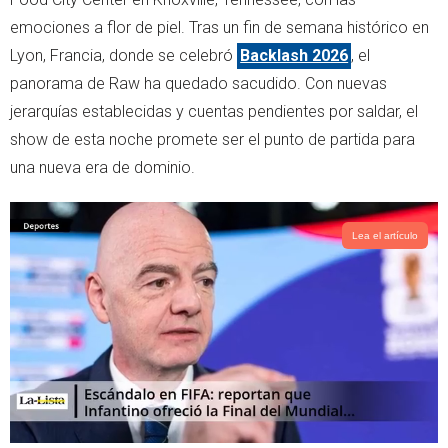
e
a
emociones a flor de piel. Tras un fin de semana histórico en
r
p
Lyon, Francia, donde se celebró
Backlash 2026
, el
p
panorama de Raw ha quedado sacudido. Con nuevas
jerarquías establecidas y cuentas pendientes por saldar, el
show de esta noche promete ser el punto de partida para
una nueva era de dominio.
Lea el artículo