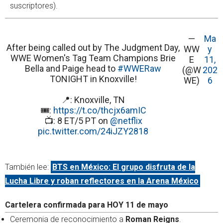
suscriptores).
—
Ma
After being called out by The Judgment Day,
WW
y
WWE Women's Tag Team Champions Brie
E
11,
Bella and Paige head to
#WWERaw
(@W
202
TONIGHT in Knoxville!
WE)
6
📍: Knoxville, TN
🎟️:
https://t.co/thcjx6amIC
📺: 8 ET/5 PT on
@netflix
pic.twitter.com/24iJZY2818
También lee:
BTS en México: El grupo disfruta de la
Lucha Libre y roban reflectores en la Arena México
Cartelera confirmada para HOY 11 de mayo
Ceremonia de reconocimiento a
Roman Reigns
.