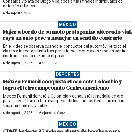
González y plata de Diego Villalobos en las finales individuales de
natación artística.
6 de agosto, 2026
MÉXICO
Mujer a bordo de su moto protagoniza altercado vial,
raya un auto pese a manejar en sentido contrario
En el video se observa cuando el conductor del automóvil le tocó el
claxon a la motociclista tras percatarse de que avanzaba en sentido
contrario, obstaculizando el paso.
·
6 de agosto, 2026
Azucena Villa
DEPORTES
México Femenil conquista el oro ante Colombia y
logra el tetracampeonato Centroamericano
México Femenil derrotó a Colombia y conquistó la medalla de oro
para convertirse en tetracampeón de los Juegos Centroamericanos
tras una final inolvidable.
·
6 de agosto, 2026
Alejandro López
MÉXICO
CDMX invierte 87 mdp en planta de bombeo para