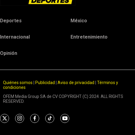
Deportes
México
Internacional
Entretenimiento
Opinión
Quiénes somos
|
Publicidad
|
Aviso de privacidad
|
Términos y
condiciones
OFEM Media Group SA de CV COPYRIGHT (C) 2024. ALL RIGHTS
RESERVED.
t
i
f
t
y
w
n
a
i
o
i
s
c
k
u