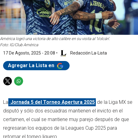
América logró una victoria de alto calibre en su visita al 'Volcán'.
Foto: IG/Club América
17 De Agosto, 2025 - 20:08
•
Redacción La-Lista
Agregar La Lista en
T
W
w
h
i
a
La
Jornada 5 del Torneo Apertura 2025
de la Liga MX se
t
t
t
s
disputó y sólo dos escuadras mantienen el invicto en el
e
a
certamen, el cual se mantiene muy parejo después de que
r
p
regresaran los equipos de la Leagues Cup 2025 para
p
retomar el torneo liguero.