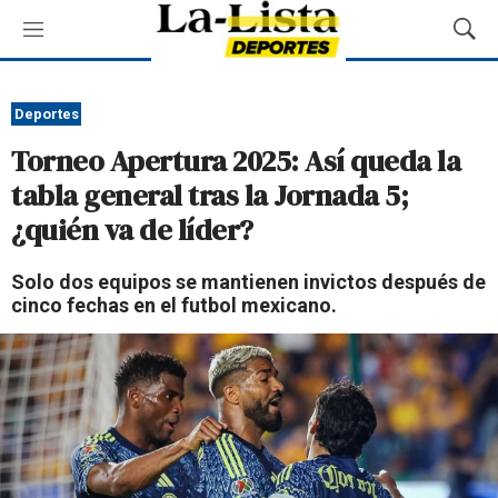
M
M
e
o
n
s
ú
t
Deportes
r
Torneo Apertura 2025: Así queda la
a
r
tabla general tras la Jornada 5;
B
¿quién va de líder?
ú
s
q
Solo dos equipos se mantienen invictos después de
u
cinco fechas en el futbol mexicano.
e
d
a