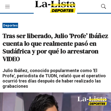
M
M
e
o
n
s
ú
t
Deportes
r
Tras ser liberado, Julio ‘Profe’ Ibáñez
a
r
cuenta lo que realmente pasó en
B
Sudáfrica y por qué lo arrestaron
ú
s
VIDEO
q
u
Julio Ibáñez, conocido popularmente como 'El
e
Profe', periodista de TUDN, relató que el operativo
d
ocurrió tres días después de haber realizado las
a
grabaciones