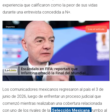
r
p
experiencia que calificaron como la peor de sus vidas
p
durante una entrevista concedida a N+.
Lea el artículo
Los comunicadores mexicanos regresaron al país el 3 de
junio de 2026, luego de enfrentar un proceso judicial que
comenzó mientras realizaban una cobertura relacionada
con uno de los rivales de la
Selección Mexicana
rumbo al