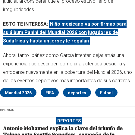
judicial, al considerar que el proceso estuvo lleno de
irregularidades.
ESTO TE INTERESA:
Niño mexicano va por firmas para
su álbum Panini del Mundial 2026 con jugadores de
Sudáfrica y hasta un jersey le regalan
Ahora, tanto Ibáñez como García intentan dejar atrás una
experiencia que describen como una auténtica pesadilla y
enfocarse nuevamente en la cobertura del Mundial 2026, uno
de los eventos deportivos más importantes de sus carreras.
Mundial 2026
FIFA
deportes
Futbol
PUBLICIDAD
DEPORTES
Antonio Mohamed explica la clave del triunfo de
Toluca ante Seattle Sounders, campeón de la