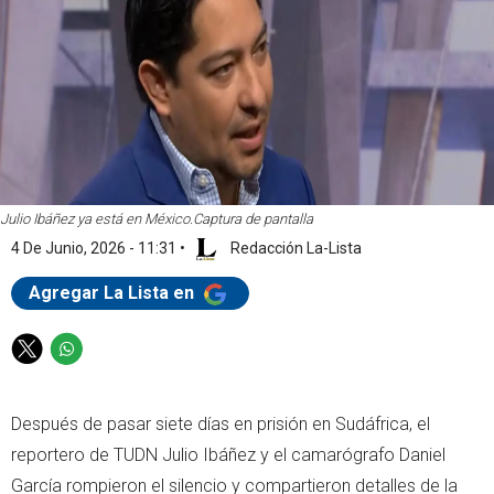
Julio Ibáñez ya está en México.
Captura de pantalla
4 De Junio, 2026 - 11:31
•
Redacción La-Lista
Agregar La Lista en
T
W
w
h
i
a
Después de pasar siete días en prisión en Sudáfrica, el
t
t
t
s
reportero de TUDN Julio Ibáñez y el camarógrafo Daniel
e
a
García rompieron el silencio y compartieron detalles de la