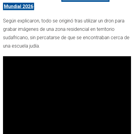
Mundial 2026
.
Según explicaron, todo se originó tras utilizar un dron para
grabar imágenes de una zona residencial en territorio
sudafricano, sin percatarse de que se encontraban cerca de
una escuela judía.