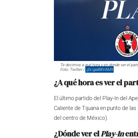
Te decimos a qué hora y en donde ver el partid
Foto: Twitter /
@LigaBBVAMX
¿A qué hora es ver el part
El último partido del Play-In del Ap
Caliente de Tijuana en punto de las
del centro de México).
¿Dónde ver el
Play-In
entr