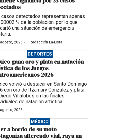
tiene vigilancia por 33 casos
tectados
 casos detectados representan apenas
0.00002 % de la población, por lo que
cartó una situación de emergencia
taria.
·
 agosto, 2026
Redacción La-Lista
DEPORTES
ico gana oro y plata en natación
ística de los Juegos
ntroamericanos 2026
ico volvió a destacar en Santo Domingo
6 con oro de Itzamary González y plata
Diego Villalobos en las finales
viduales de natación artística.
 agosto, 2026
MÉXICO
er a bordo de su moto
tagoniza altercado vial, raya un