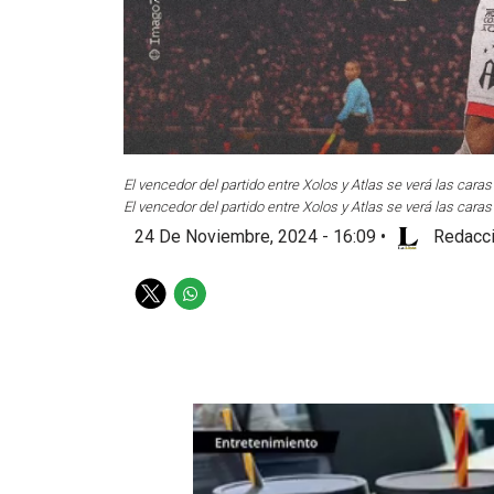
El vencedor del partido entre Xolos y Atlas se verá las caras
El vencedor del partido entre Xolos y Atlas se verá las caras
24 De Noviembre, 2024 - 16:09
•
Redacci
T
W
w
h
i
a
t
t
t
s
e
a
r
p
p