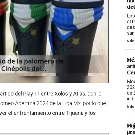
man
de
Los
el 
des
sani
6 de
Méx
art
Ce
Méx
202
de 
rtido del Play-In entre Xolos y Atlas
, con lo
indi
 torneo Apertura 2024 de la Liga Mx, por lo que
6 de
er el enfrentamiento entre Tijuana y los
Muj
pro