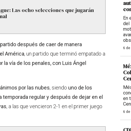
aut
con
gue: Las ocho selecciones que jugarán
nal
En 
del 
mot
ava
obs
e partido después de caer de manera
6 de
 el América
, un partido que terminó empatado a
r la vía de los penales, con Luis Ángel
Méx
Col
Ce
s ánimos por las nubes
, siendo
uno de los
Méx
con
a temporada regular y después de dejar en el
en 
Cen
vas
, a las que vencieron 2-1 en el primer juego
6 de
CDM