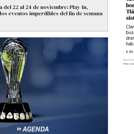
bom
 del 22 al 24 de noviembre: Play-In,
Tlá
 los eventos imperdibles del fin de semana
sis
Cla
bus
dre
hab
6 de
PUBLICID