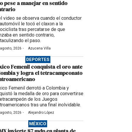
o pese a manejar en sentido
trario
el video se observa cuando el conductor
automóvil le tocó el claxon a la
ociclista tras percatarse de que
nzaba en sentido contrario,
taculizando el paso.
·
 agosto, 2026
Azucena Villa
DEPORTES
ico Femenil conquista el oro ante
ombia y logra el tetracampeonato
ntroamericano
ico Femenil derrotó a Colombia y
quistó la medalla de oro para convertirse
tetracampeón de los Juegos
troamericanos tras una final inolvidable.
·
 agosto, 2026
Alejandro López
MÉXICO
X invierte 87 mdp en planta de