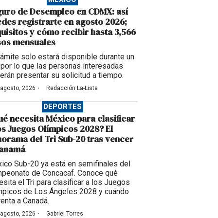
guro de Desempleo en CDMX: así
des registrarte en agosto 2026;
uisitos y cómo recibir hasta 3,566
sos mensuales
trámite solo estará disponible durante un
, por lo que las personas interesadas
erán presentar su solicitud a tiempo.
·
 agosto, 2026
Redacción La-Lista
DEPORTES
é necesita México para clasificar
os Juegos Olímpicos 2028? El
orama del Tri Sub-20 tras vencer
Panamá
ico Sub-20 ya está en semifinales del
peonato de Concacaf. Conoce qué
sita el Tri para clasificar a los Juegos
mpicos de Los Ángeles 2028 y cuándo
renta a Canadá.
·
 agosto, 2026
Gabriel Torres