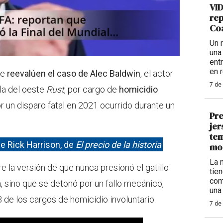
VID
rep
Coa
Un 
una
ent
en 
ue
reevalúen el caso de Alec Baldwin
, el actor
7 de
ula del oeste
Rust
, por cargo de
homicidio
r un disparo fatal en 2021 ocurrido durante un
Pre
jer
tem
de Rick Harrison, de
El precio de la historia
mo
La 
 la versión de que nunca presionó el gatillo
tie
com
a, sino que se detonó por un fallo mecánico,
una
3 de los cargos de homicidio involuntario.
7 de