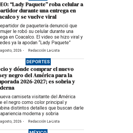
EO: “Lady Paquete” roba celular a
artidor durante una entrega en
calco y se vuelve viral
repartidor de paquetería denunció que
 mujer le robó su celular durante una
rega en Coacalco. El video se hizo viral y
redes ya la apodan “Lady Paquete”
·
 agosto, 2026
Redacción La-Lista
DEPORTES
cio y dónde comprar el nuevo
sey negro del América para la
porada 2026-2027; es sobria y
derna
nueva camiseta visitante del América
ne el negro como color principal y
bina distintos detalles que buscan darle
 apariencia moderna y sobria
·
 agosto, 2026
Redacción La-Lista
MÉXICO