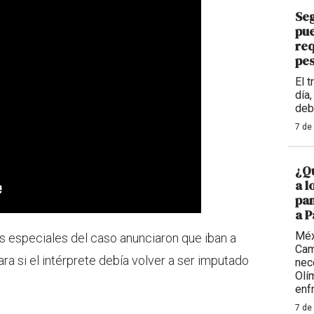
Se
pue
req
pe
El 
día
deb
7 de
¿Qu
a l
pan
a 
Méx
es especiales del caso anunciaron que iban a
Cam
ra si el intérprete debía volver a ser imputado
nece
Olí
enf
7 de