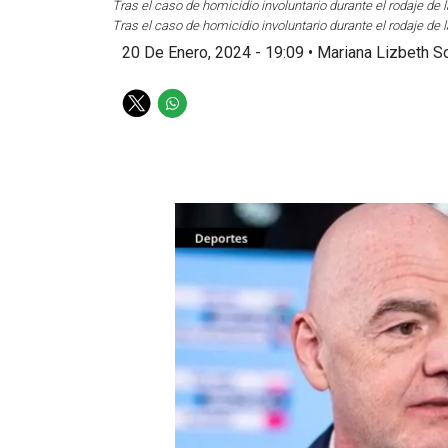
Tras el caso de homicidio involuntario durante el rodaje de
Tras el caso de homicidio involuntario durante el rodaje de
20 De Enero, 2024 - 19:09
•
Mariana Lizbeth So
T
W
w
h
i
a
t
t
t
s
e
a
r
p
p