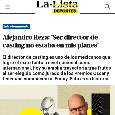
M
M
e
o
n
s
ú
t
Entretenimiento
r
Alejandro Reza: ‘Ser director de
a
r
casting no estaba en mis planes’
B
ú
El director de casting es uno de los mexicanos que
s
logró el éxito tanto a nivel nacional como
q
internacional, hoy su amplia trayectoria trae frutos
u
al ser elegido como jurado de los Premios Oscar y
e
tener una nominación al Emmy. Esta es su historia.
d
a