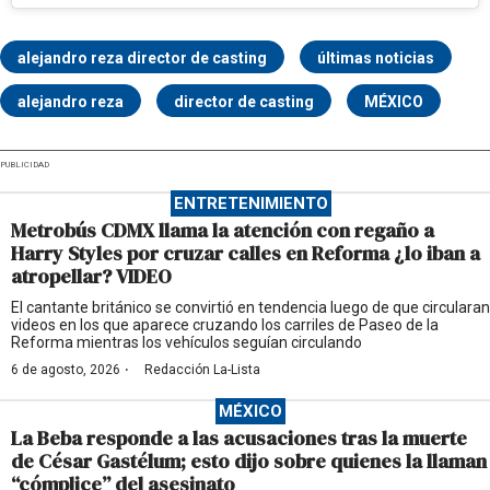
alejandro reza director de casting
últimas noticias
alejandro reza
director de casting
MÉXICO
PUBLICIDAD
ENTRETENIMIENTO
Metrobús CDMX llama la atención con regaño a
Harry Styles por cruzar calles en Reforma ¿lo iban a
atropellar? VIDEO
El cantante británico se convirtió en tendencia luego de que circularan
videos en los que aparece cruzando los carriles de Paseo de la
Reforma mientras los vehículos seguían circulando
·
6 de agosto, 2026
Redacción La-Lista
MÉXICO
La Beba responde a las acusaciones tras la muerte
de César Gastélum; esto dijo sobre quienes la llaman
“cómplice” del asesinato