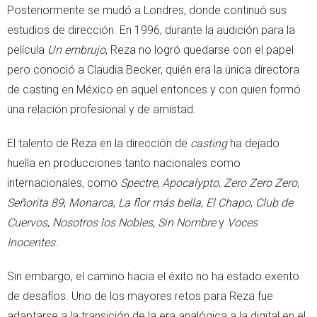
Posteriormente se mudó a Londres, donde continuó sus
estudios de dirección. En 1996, durante la audición para la
película
Un embrujo
, Reza no logró quedarse con el papel
pero conoció a Claudia Becker, quién era la única directora
de casting en México en aquel entonces y con quien formó
una relación profesional y de amistad.
El talento de Reza en la dirección de
casting
ha dejado
huella en producciones tanto nacionales como
internacionales, como
Spectre
,
Apocalypto
,
Zero Zero Zero
,
Señorita 89
,
Monarca
,
La flor más bella
,
El Chapo
,
Club de
Cuervos
,
Nosotros los Nobles
,
Sin Nombre
y
Voces
Inocentes
.
Sin embargo, el camino hacia el éxito no ha estado exento
de desafíos. Uno de los mayores retos para Reza fue
adaptarse a la transición de la era analógica a la digital en el