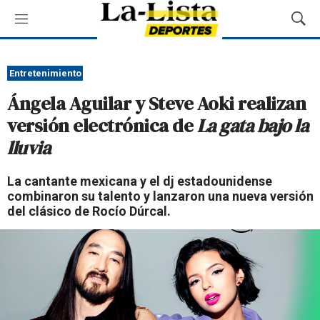
M
M
e
o
n
s
ú
t
Entretenimiento
r
Ángela Aguilar y Steve Aoki realizan
a
r
versión electrónica de
La gata bajo la
B
lluvia
ú
s
q
La cantante mexicana y el dj estadounidense
u
combinaron su talento y lanzaron una nueva versión
e
del clásico de Rocío Dúrcal.
d
a