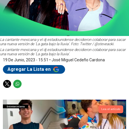
La cantante mexicana y el dj estadounidense decidieron colaborar para sacar
una nueva versión de 'La gata bajo la lluvia'. Foto: Twitter / @steveaoki.
La cantante mexicana y el dj estadounidense decidieron colaborar para sacar
una nueva versión de 'La gata bajo la lluvia'.
19 De Junio, 2023 - 15:51
•
José Miguel Cedeño Cardona
Agregar La Lista en
T
W
w
h
i
a
t
t
t
s
Lea el artículo
e
a
r
p
p