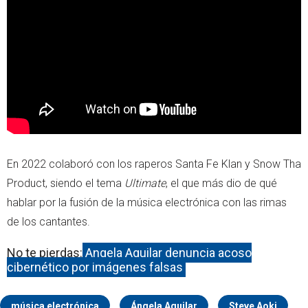
En 2022 colaboró con los raperos Santa Fe Klan y Snow Tha
Product, siendo el tema
Ultimate
, el que más dio de qué
hablar por la fusión de la música electrónica con las rimas
de los cantantes.
No te pierdas:
Angela Aguilar denuncia acoso
cibernético por imágenes falsas
música electrónica
Ángela Aguilar
Steve Aoki