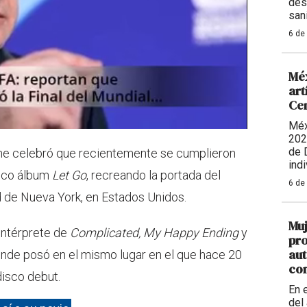
des
sani
6 de
Méx
art
Ce
Méx
202
de 
gne celebró que recientemente se cumplieron
indi
nico álbum
Let Go
, recreando la portada del
6 de
d de Nueva York, en Estados Unidos.
Muj
 intérprete de
Complicated, My Happy Ending
y
pro
aut
onde posó en el mismo lugar en el que hace 20
con
disco debut.
En 
del 