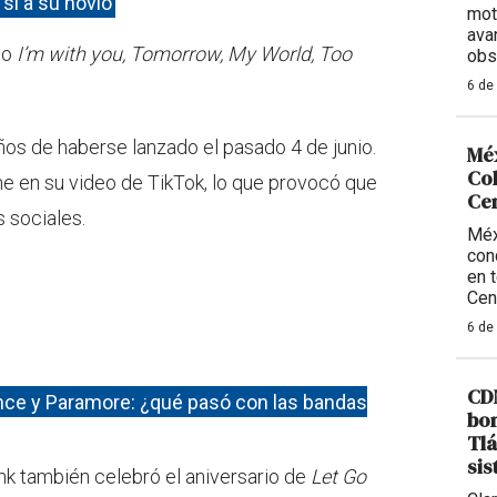
 sí a su novio
mot
ava
mo
I’m with you, Tomorrow, My World, Too
obs
6 de
ños de haberse lanzado el pasado 4 de junio.
Méx
Col
gne en su video de TikTok, lo que provocó que
Ce
 sociales.
Méx
con
en 
Cen
6 de
CDM
e y Paramore: ¿qué pasó con las bandas
bom
Tlá
sis
nk también celebró el aniversario de
Let Go