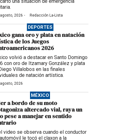
cartó una situación de emergencia
taria.
·
 agosto, 2026
Redacción La-Lista
DEPORTES
ico gana oro y plata en natación
ística de los Juegos
ntroamericanos 2026
ico volvió a destacar en Santo Domingo
6 con oro de Itzamary González y plata
Diego Villalobos en las finales
viduales de natación artística.
 agosto, 2026
MÉXICO
er a bordo de su moto
tagoniza altercado vial, raya un
o pese a manejar en sentido
trario
el video se observa cuando el conductor
automóvil le tocó el claxon a la