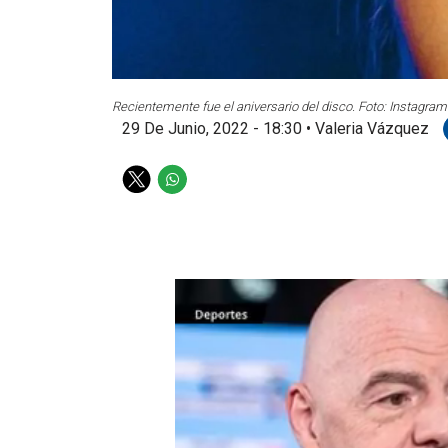
Recientemente fue el aniversario del disco. Foto: Instagram
29 De Junio, 2022 - 18:30
•
Valeria Vázquez
T
W
w
h
i
a
t
t
t
s
e
a
r
p
p