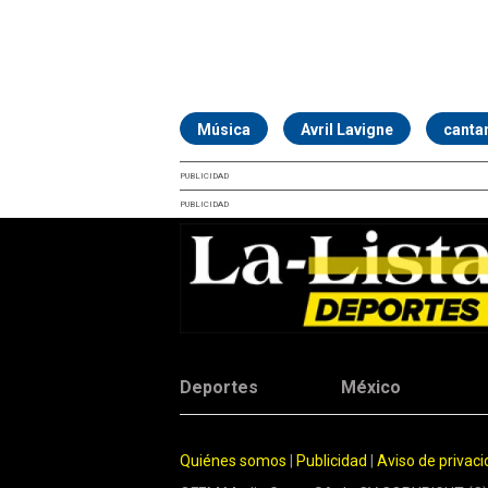
Música
Avril Lavigne
canta
PUBLICIDAD
PUBLICIDAD
Deportes
México
Quiénes somos
|
Publicidad
|
Aviso de privac