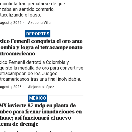
ociclista tras percatarse de que
nzaba en sentido contrario,
taculizando el paso.
·
 agosto, 2026
Azucena Villa
DEPORTES
ico Femenil conquista el oro ante
ombia y logra el tetracampeonato
ntroamericano
ico Femenil derrotó a Colombia y
quistó la medalla de oro para convertirse
tetracampeón de los Juegos
troamericanos tras una final inolvidable.
·
 agosto, 2026
Alejandro López
MÉXICO
X invierte 87 mdp en planta de
beo para frenar inundaciones en
huac; así funcionará el nuevo
tema de drenaje