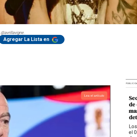
 @avrillavigne.
Agregar La Lista en
PUBLICID
Lea el artículo
Sec
de 
man
de
Los
el 