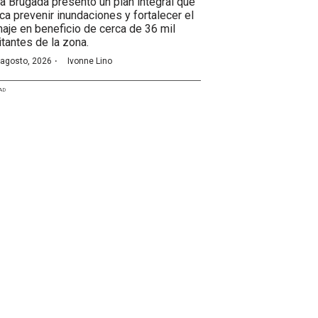
ra Brugada presentó un plan integral que
ca prevenir inundaciones y fortalecer el
naje en beneficio de cerca de 36 mil
itantes de la zona.
·
 agosto, 2026
Ivonne Lino
AD