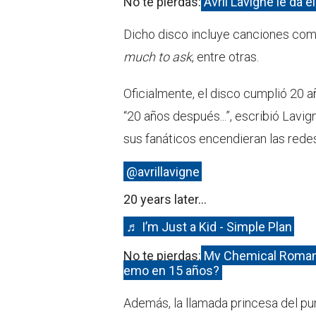
No te pierdas:
Avril Lavigne le da el
Dicho disco incluye canciones co
much to ask
, entre otras.
Oficialmente, el disco cumplió 20 a
“20 años después...”, escribió Lavi
sus fanáticos encendieran las redes
@avrillavigne
20 years later…
♬ I’m Just a Kid - Simple Plan
No te pierdas:
My Chemical Romanc
emo en 15 años?
Además, la llamada princesa del pu