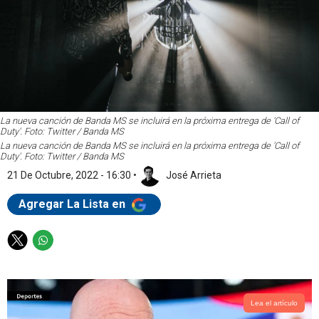
La nueva canción de Banda MS se incluirá en la próxima entrega de 'Call of
Duty'. Foto: Twitter / Banda MS
La nueva canción de Banda MS se incluirá en la próxima entrega de 'Call of
Duty'. Foto: Twitter / Banda MS
21 De Octubre, 2022 - 16:30
•
José Arrieta
Agregar La Lista en
T
W
w
h
i
a
t
t
t
s
Lea el artículo