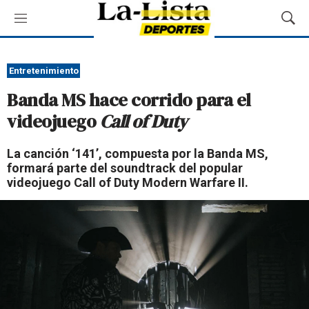
M
M
e
o
n
s
ú
t
Entretenimiento
r
Banda MS hace corrido para el
a
r
videojuego
Call of Duty
B
ú
La canción ‘141’, compuesta por la Banda MS,
s
formará parte del soundtrack del popular
q
videojuego Call of Duty Modern Warfare II.
u
e
d
a