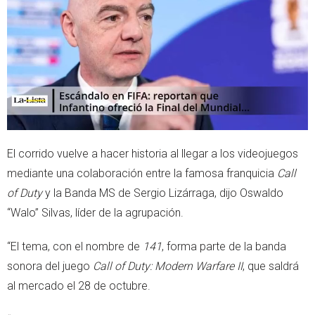
e
a
r
p
p
El corrido vuelve a hacer historia al llegar a los videojuegos
mediante una colaboración entre la famosa franquicia
Call
of Duty
y la Banda MS de Sergio Lizárraga, dijo Oswaldo
“Walo” Silvas, líder de la agrupación.
“El tema, con el nombre de
141
, forma parte de la banda
sonora del juego
Call of Duty: Modern Warfare II
, que saldrá
al mercado el 28 de octubre.