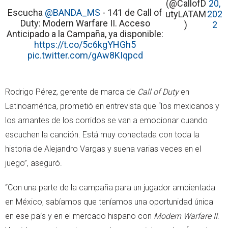
(@CallofD
20,
Escucha
@BANDA_MS
- 141 de Call of
utyLATAM
202
Duty: Modern Warfare II. Acceso
)
2
Anticipado a la Campaña, ya disponible:
https://t.co/5c6kgYHGh5
pic.twitter.com/gAw8KIqpcd
Rodrigo Pérez, gerente de marca de
Call of Duty
en
Latinoamérica, prometió en entrevista que “los mexicanos y
los amantes de los corridos se van a emocionar cuando
escuchen la canción. Está muy conectada con toda la
historia de Alejandro Vargas y suena varias veces en el
juego”, aseguró.
“Con una parte de la campaña para un jugador ambientada
en México, sabíamos que teníamos una oportunidad única
en ese país y en el mercado hispano con
Modern Warfare II
.