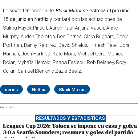
La sexta temporada de
Black Mirror
se estrena el próximo
15 de junio en Netflix
y contará con las actuaciones de
Salma Hayek Pinault, Aaron Paul, Anjana Vasan, Annie
Murphy, Auden Thornton, Ben Barnes, Clara Rugaard, Daniel
Portman, Danny Ramirez, David Shields, Himesh Patel, John
Hannah, Josh Hartnett, Kate Mara, Michael Cera, Monica
Dolan, Myha’la Herrold, Paapa Essiedu, Rob Delaney, Rory
Culkin, Samuel Blenkin y Zazie Beetz.
series
Netflix
Black Mirror
PUBLICIDAD
RESULTADOS Y ESTADÍSTICAS
Leagues Cup 2026: Toluca se impone en casa y golea
3-0 a Seattle Sounders; resumen y goles del partido