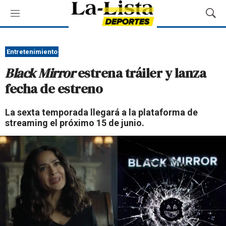
M
M
e
o
n
s
ú
t
Entretenimiento
r
Black Mirror
estrena tráiler y lanza
a
r
fecha de estreno
B
ú
La sexta temporada llegará a la plataforma de
s
streaming el próximo 15 de junio.
q
u
e
d
a