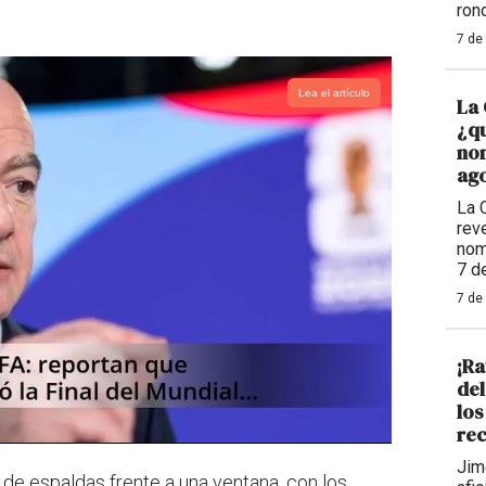
ron
7 de
Lea el artículo
La 
¿qu
nom
ago
La 
reve
nom
7 d
7 de
¡Ra
de
los
rec
Jim
de espaldas frente a una ventana, con los