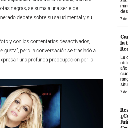
afi
min
botas negras, se suma a una serie de
des
enerado debate sobre su salud mental y su
7 de
Car
 foto y con los comentarios desactivados,
la 
Req
 gusta”, pero la conversación se trasladó a
La 
expresan una profunda preocupación por la
obl
año
ciu
ran
situ
7 de
Res
¿Có
Juá
Gr