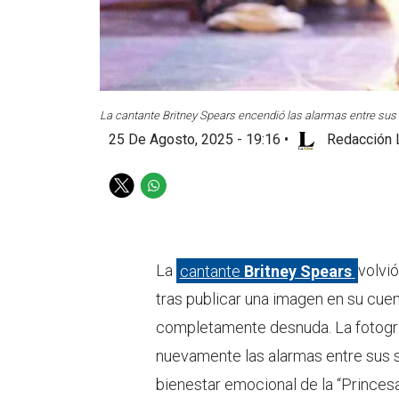
La cantante Britney Spears encendió las alarmas entre sus 
25 De Agosto, 2025 - 19:16
•
Redacción 
T
W
w
h
i
a
t
t
t
s
La
cantante
Britney Spears
volvió
e
a
tras publicar una imagen en su cu
r
p
p
completamente desnuda. La fotogra
nuevamente las alarmas entre sus s
bienestar emocional de la “Princesa