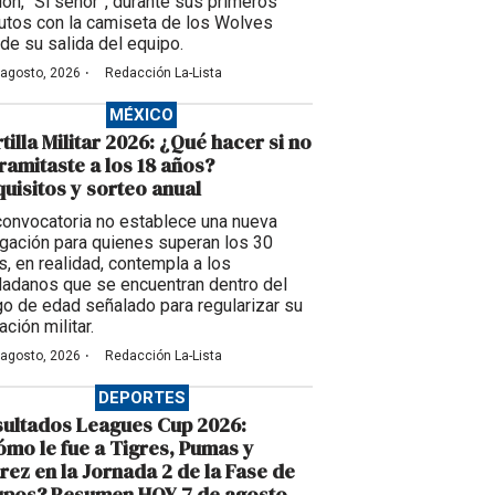
ción, “Sí señor”, durante sus primeros
utos con la camiseta de los Wolves
de su salida del equipo.
·
 agosto, 2026
Redacción La-Lista
MÉXICO
tilla Militar 2026: ¿Qué hacer si no
tramitaste a los 18 años?
uisitos y sorteo anual
convocatoria no establece una nueva
igación para quienes superan los 30
s, en realidad, contempla a los
dadanos que se encuentran dentro del
go de edad señalado para regularizar su
ación militar.
·
 agosto, 2026
Redacción La-Lista
DEPORTES
ultados Leagues Cup 2026:
mo le fue a Tigres, Pumas y
rez en la Jornada 2 de la Fase de
upos? Resumen HOY 7 de agosto