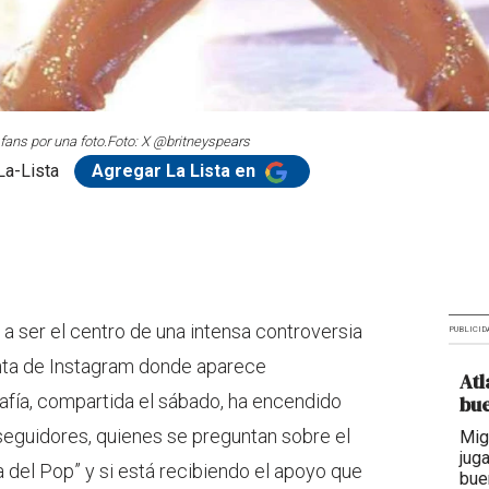
fans por una foto.
Foto: X @britneyspears
La-Lista
Agregar La Lista en
 a ser el centro de una intensa controversia
PUBLICID
enta de Instagram donde aparece
Atl
fía, compartida el sábado, ha encendido
bue
eguidores, quienes se preguntan sobre el
Mig
jug
 del Pop” y si está recibiendo el apoyo que
bue