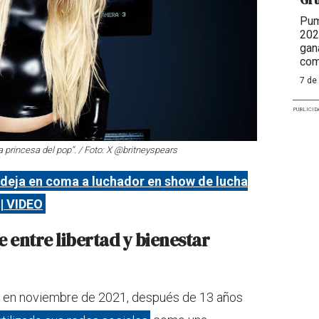
Pum
202
gan
com
7 de
PUBLICID
 princesa del pop”. / Foto: X @britneyspears
deja en coma a luchador en show de lucha
 | VIDEO
 entre libertad y bienestar
la en noviembre de 2021, después de 13 años