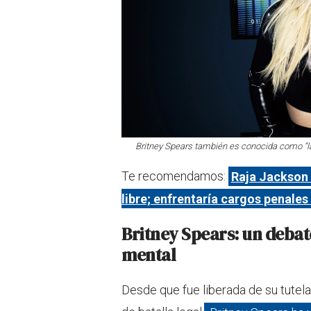
Britney Spears también es conocida como “la
Te recomendamos:
Raja Jackson 
libre; enfrentaría cargos penales
Britney Spears: un debate
mental
Desde que fue liberada de su tute