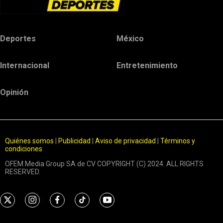
Deportes
México
Internacional
Entretenimiento
Opinión
Quiénes somos
|
Publicidad
|
Aviso de privacidad
|
Términos y
condiciones
OFEM Media Group SA de CV COPYRIGHT (C) 2024. ALL RIGHTS
RESERVED.
t
i
f
t
y
w
n
a
i
o