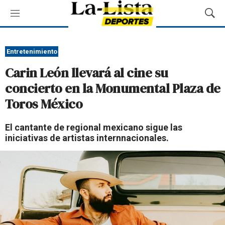
M
M
e
o
n
s
ú
t
Entretenimiento
r
Carin León llevará al cine su
a
r
concierto en la Monumental Plaza de
B
Toros México
ú
s
q
El cantante de regional mexicano sigue las
u
iniciativas de artistas internnacionales.
e
d
a