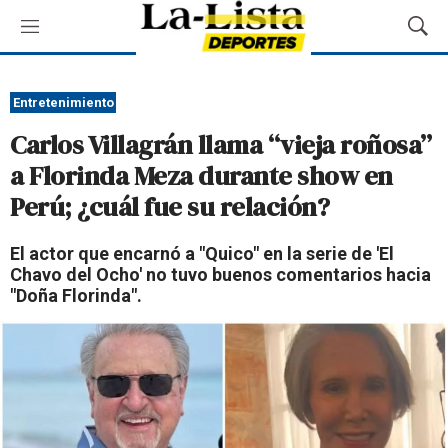
M
M
e
o
n
s
ú
t
Entretenimiento
r
Carlos Villagrán llama “vieja roñosa”
a
r
a Florinda Meza durante show en
B
Perú; ¿cuál fue su relación?
ú
s
q
El actor que encarnó a "Quico" en la serie de 'El
u
Chavo del Ocho' no tuvo buenos comentarios hacia
e
"Doña Florinda".
d
a