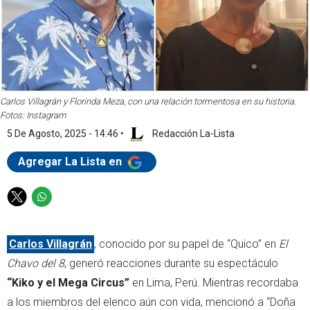
Carlos Villagrán y Florinda Meza, con una relación tormentosa en su historia.
Fotos: Instagram
5 De Agosto, 2025 - 14:46
•
Redacción La-Lista
Agregar La Lista en
T
W
w
h
i
a
Carlos Villagrán
, conocido por su papel de “Quico” en
El
t
t
t
s
Chavo del 8
, generó reacciones durante su espectáculo
e
a
“Kiko y el Mega Circus”
en Lima, Perú. Mientras recordaba
r
p
a los miembros del elenco aún con vida, mencionó a “Doña
p