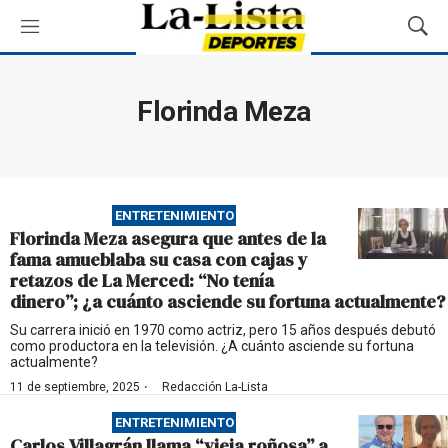
M
M
e
o
n
s
ú
t
Florinda Meza
r
a
r
B
ú
ENTRETENIMIENTO
s
Florinda Meza asegura que antes de la
q
fama amueblaba su casa con cajas y
u
retazos de La Merced: “No tenía
e
dinero”; ¿a cuánto asciende su fortuna actualmente?
d
a
Su carrera inició en 1970 como actriz, pero 15 años después debutó
como productora en la televisión. ¿A cuánto asciende su fortuna
actualmente?
·
11 de septiembre, 2025
Redacción La-Lista
ENTRETENIMIENTO
Carlos Villagrán llama “vieja roñosa” a