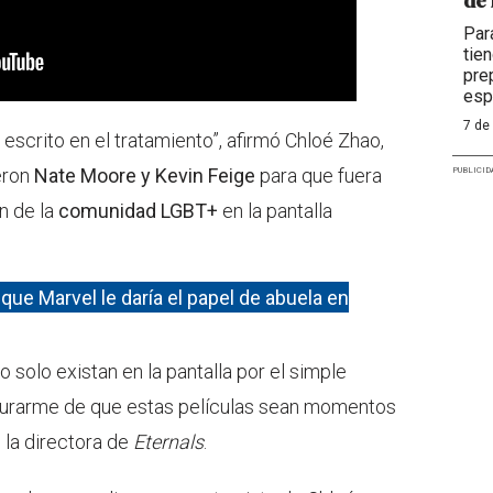
de 
Par
tie
pre
esp
7 de
escrito en el tratamiento”, afirmó Chloé Zhao,
eron
Nate Moore y Kevin Feige
para que fuera
PUBLICID
n de la
comunidad LGBT+
en la pantalla
ue Marvel le daría el papel de abuela en
 solo existan en la pantalla por el simple
egurarme de que estas películas sean momentos
 la directora de
Eternals
.