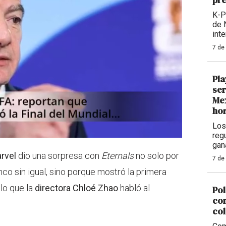
K-P
de 
int
7 de
Pla
ser
Mex
hor
Los
reg
gan
rvel
dio una sorpresa con
Eternals
no solo por
7 de
nco sin igual, sino porque mostró la primera
 lo que la
directora Chloé Zhao
habló al
Pol
com
col