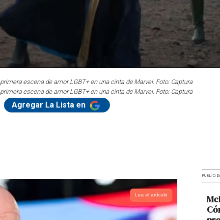
 la primera escena de amor LGBT+ en una cinta de Marvel. Foto: Captura
 la primera escena de amor LGBT+ en una cinta de Marvel. Foto: Captura
Agregar La Lista en
PUBLICID
Lea el artículo
McD
Cóm
pre