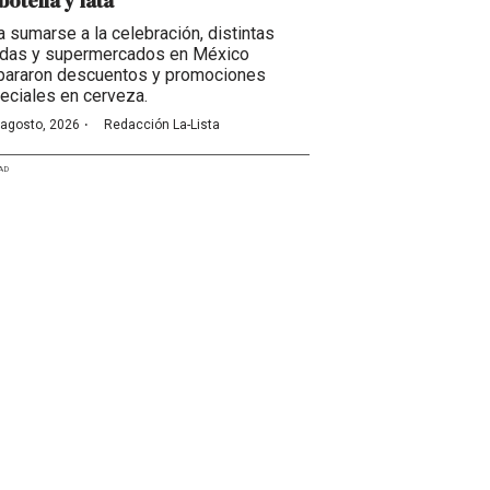
botella y lata
a sumarse a la celebración, distintas
ndas y supermercados en México
pararon descuentos y promociones
eciales en cerveza.
·
 agosto, 2026
Redacción La-Lista
AD