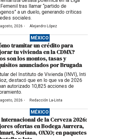
entarista desata polémica en la Liga
Femenil tras llamar “partido de
ágenos” a un duelo, generando críticas
redes sociales.
·
 agosto, 2026
Alejandro López
MÉXICO
mo tramitar un crédito para
orar tu vivienda en la CDMX?
os son los montos, tasas y
uisitos anunciados por Brugada
itular del Instituto de Vivienda (INVI), Inti
oz, destacó que en lo que va de 2026
han autorizado 10,825 acciones de
oramiento.
·
 agosto, 2026
Redacción La-Lista
MÉXICO
 Internacional de la Cerveza 2026:
ores ofertas en Bodega Aurrera,
mart, Soriana, OXXO; en paquetes