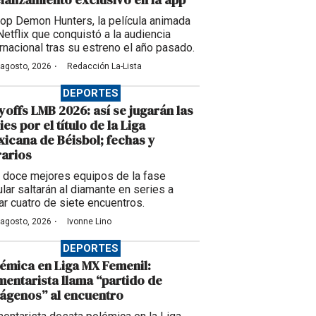
op Demon Hunters, la película animada
Netflix que conquistó a la audiencia
ernacional tras su estreno el año pasado.
·
 agosto, 2026
Redacción La-Lista
DEPORTES
yoffs LMB 2026: así se jugarán las
ies por el título de la Liga
icana de Béisbol; fechas y
arios
 doce mejores equipos de la fase
ular saltarán al diamante en series a
ar cuatro de siete encuentros.
·
 agosto, 2026
Ivonne Lino
DEPORTES
émica en Liga MX Femenil:
entarista llama “partido de
ágenos” al encuentro