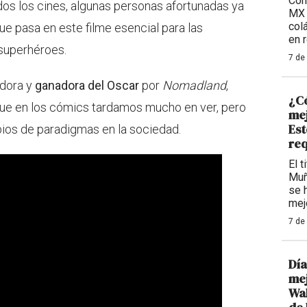
Com
odos los cines, algunas personas afortunadas ya
MX 
col
que pasa en este filme esencial para las
en 
 superhéroes.
7 de
zadora y
ganadora del Oscar
por
Nomadland
,
¿Có
que en los cómics tardamos mucho en ver, pero
mej
Est
ios de paradigmas en la sociedad.
req
El t
Muñ
se 
mej
7 de
Día
mej
Wal