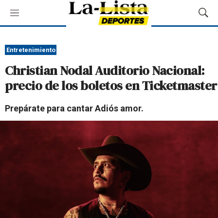
M
M
e
o
n
s
ú
t
Entretenimiento
r
Christian Nodal Auditorio Nacional:
a
r
precio de los boletos en Ticketmaster
B
ú
Prepárate para cantar Adiós amor.
s
q
u
e
d
a