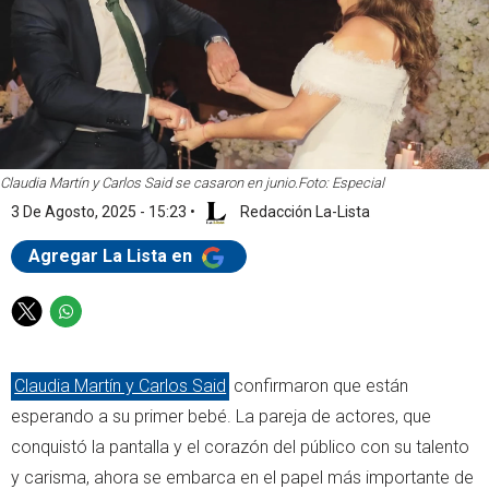
Claudia Martín y Carlos Said se casaron en junio.
Foto: Especial
3 De Agosto, 2025 - 15:23
•
Redacción La-Lista
Agregar La Lista en
T
W
w
h
i
a
Claudia Martín y Carlos Said
confirmaron que están
t
t
t
s
esperando a su primer bebé. La pareja de actores, que
e
a
conquistó la pantalla y el corazón del público con su talento
r
p
y carisma, ahora se embarca en el papel más importante de
p