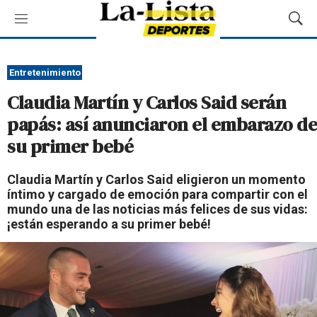
M
M
e
o
n
s
ú
t
Entretenimiento
r
Claudia Martín y Carlos Said serán
a
r
papás: así anunciaron el embarazo de
B
su primer bebé
ú
s
q
Claudia Martín y Carlos Said eligieron un momento
u
íntimo y cargado de emoción para compartir con el
e
mundo una de las noticias más felices de sus vidas:
d
¡están esperando a su primer bebé!
a