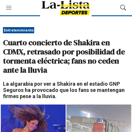
M
M
e
o
n
s
ú
t
Entretenimiento
r
Cuarto concierto de Shakira en
a
r
CDMX, retrasado por posibilidad de
B
tormenta eléctrica; fans no ceden
ú
s
ante la lluvia
q
u
La algarabia por ver a Shakira en el estadio GNP
e
Seguros ha provocado que los fans se mantengan
d
firmes pese a la lluvia.
a