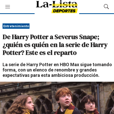
M
M
e
o
n
s
ú
t
Entretenimiento
r
De Harry Potter a Severus Snape;
a
r
¿quién es quién en la serie de Harry
B
Potter? Este es el reparto
ú
s
q
La serie de Harry Potter en HBO Max sigue tomando
u
forma, con un elenco de renombre y grandes
e
expectativas para esta ambiciosa producción.
d
a