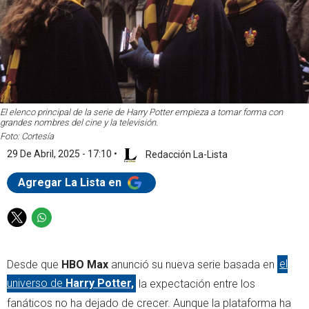
El elenco principal de la serie de Harry Potter empieza a tomar forma con
grandes nombres del cine y la televisión.
Foto: Cortesía
29 De Abril, 2025 - 17:10
•
Redacción La-Lista
Agregar La Lista en
T
W
w
h
i
a
Desde que
HBO Max
anunció su nueva serie basada en
el
t
t
t
s
universo de
Harry Potter,
la expectación entre los
e
a
fanáticos no ha dejado de crecer. Aunque la plataforma ha