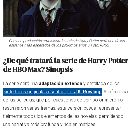
Con una producción ambiciosa, la serie de Harry Potter será uno de los
estrenos más esperados de los próximos años. / Foto: RRSS
¿De qué tratará la serie de Harry Potter
de HBO Max? Sinopsis
La serie será una
adaptación extensa
y detallada de los
siete libros originales escritos por
J.K. Rowling
.
A diferencia
de las películas, que por cuestiones de tiempo omitieron o
resumieron varias tramas, esta versión busca representar
fielmente todos los elementos de las novelas, permitiendo
una narrativa más profunda y rica en matices.