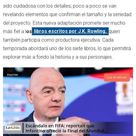
r
p
sido cuidadosa con los detalles, poco a poco se van
p
revelando elementos que confirman el tamaño y la seriedad
del proyecto. Esta nueva adaptación promete ser mucho
más fiel a l
os
libros escritos por J.K. Rowling,
quien
también participa como productora ejecutiva. Cada
temporada abordará uno de los siete libros, lo que permitirá
explorar más a fondo la historia y a sus personajes.
Lea el artículo